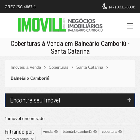
CRECI/SC 4867-J
(47)
3311-8338
Coberturas à Venda em Balneário Camboriú -
Santa Catarina
Imóveis à Venda
Coberturas
Santa Catarina
Balneário Camboriú
Encontre seu Imóvel
1
imóvel encontrado
Filtrando por:
venda
balneário camboriú
cobertura
remover todos