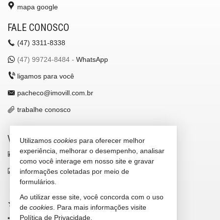
mapa google
FALE CONOSCO
(47)
3311-8338
(47)
99724-8484 -
WhatsApp
ligamos para você
pacheco@imovill.com.br
trabalhe conosco
VEJA MAIS
Utilizamos
cookies
para oferecer melhor
experiência, melhorar o desempenho, analisar
receba nosso newsletter
como você interage em nosso site e gravar
indicadores financeiros
informações coletadas por meio de
formulários.
cadastre seu imóvel
Ao utilizar esse site, você concorda com o uso
imóveis favoritos
de
cookies
. Para mais informações visite
Política de Privacidade
.