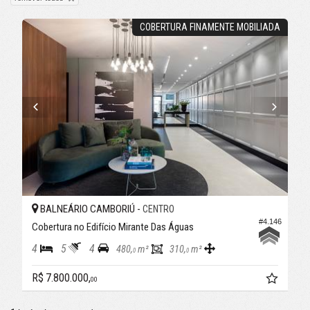
COBERTURA FINAMENTE MOBILIADA
BALNEÁRIO CAMBORIÚ -
CENTRO
#4.146
Cobertura no Edifício Mirante Das Águas
4
5
4
480,
m²
310,
m²
0
0
R$ 7.800.000,
00