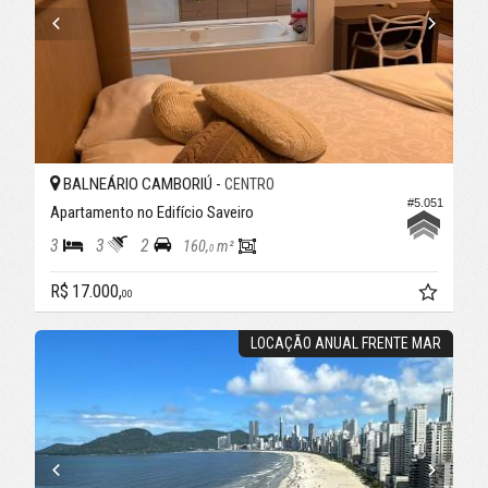
BALNEÁRIO CAMBORIÚ -
CENTRO
#5.051
Apartamento no Edifício Saveiro
3
3
2
160,
m²
0
R$ 17.000,
00
LOCAÇÃO ANUAL FRENTE MAR