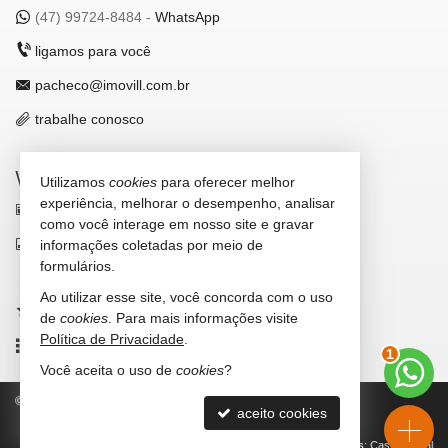
(47)
99724-8484 -
WhatsApp
ligamos para você
pacheco@imovill.com.br
trabalhe conosco
VEJA MAIS
Utilizamos
cookies
para oferecer melhor
experiência, melhorar o desempenho, analisar
receba nosso newsletter
como você interage em nosso site e gravar
indicadores financeiros
informações coletadas por meio de
formulários.
cadastre seu imóvel
Ao utilizar esse site, você concorda com o uso
imóveis favoritos
de
cookies
. Para mais informações visite
2
Política de Privacidade
.
mapa de imóveis
Você aceita o uso de
cookies
?
©
2026
CRECI/SC 4867-J
Política de Privacidade
aceito cookies
Site para imobiliárias
: Castel Digital