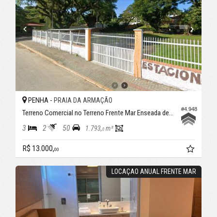
PENHA -
PRAIA DA ARMAÇÃO
#4.948
Terreno Comercial no Terreno Frente Mar Enseada de Itapocoroy
3
2
50
1.793,
m²
0
R$ 13.000,
00
LOCAÇAO ANUAL FRENTE MAR