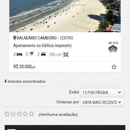
BALNEÁRIO CAMBORIÚ -
CENTRO
#4.976
Apartamento no Edifício Imperatriz
4
5
2
180,
m²
0
R$ 20.000,
00
4
imóveis encontrados
Exibir
12 POR PÁGINA
Ordenar por
DATA MAIS RECENTE
(nenhuma avaliação)