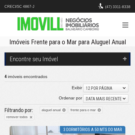
CRECI/SC 4867-J
(47)
3311-8338
Imóveis Frente para o Mar para Aluguel Anual
Encontre seu Imóvel
4
imóveis encontrados
Exibir
12 POR PÁGINA
Ordenar por
DATA MAIS RECENTE
Filtrando por:
aluguel anual
frente para o mar
remover todos
3 DORMITÓRIOS A 50 MTS DO MAR