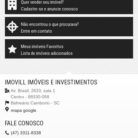
Quer vender seu imóvel?
Cadastre-se e anuncie conosco
Não encontrou o que procurava?
Entre em contato
Meus imóveis Favoritos
Lista de imóveis adicionados
IMOVILL IMÓVEIS E INVESTIMENTOS
Av. Brasil, 2633, sala 1
Centro - 88330-058
Balneário Camboriú -
SC
mapa google
FALE CONOSCO
(47)
3311-8338