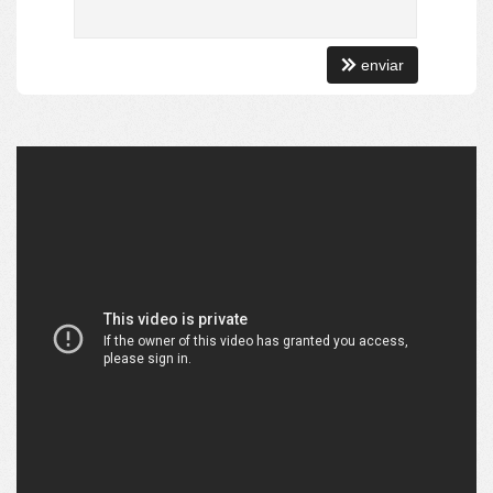
Aquecimento de Água
Internet / WiFi
Piso Porcelanato
enviar
TV a Cabo
Infra para Ar Split
Andar Alto
Vista Livre
Acabamento em Gesso
Fechadura Eletrônica
Vista Panorâmica
Aceita Pet
Área de Serviço
Sacada / Varanda
Sala
Sala de Estar
Sala para 2 Ambientes
Cozinha
Lavabo
Sacada Técnica
Banheiro Social
Suíte Standard
Características do Empreendimento
Sauna
Gerador