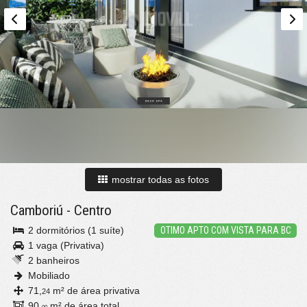
mostrar todas as fotos
Camboriú
-
Centro
2 dormitórios (1 suíte)
OTIMO APTO COM VISTA PARA BC
1 vaga (Privativa)
2 banheiros
Mobiliado
71,
m² de área privativa
24
90,
m² de área total