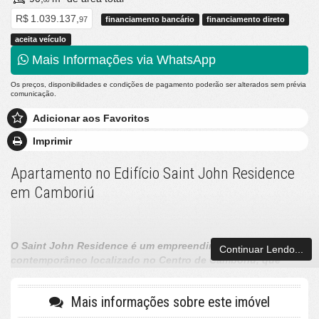
00
R$ 1.039.137,
97
financiamento bancário
financiamento direto
aceita veículo
Mais Informações via WhatsApp
Os preços, disponibilidades e condições de pagamento poderão ser alterados sem prévia
comunicação.
Adicionar aos Favoritos
Imprimir
Apartamento no Edifício Saint John Residence
em Camboriú
O Saint John Residence é um empreendimento
Continuar Lendo...
contemporâneo localizado no Centro de Camboriú, que
combina localização estratégica, conforto e uma
infraestrutura completa para quem busca morar bem ou
Mais informações sobre este imóvel
investir com segurança. Próximo a comércios,
supermercados, escolas e serviços essenciais, o residencial