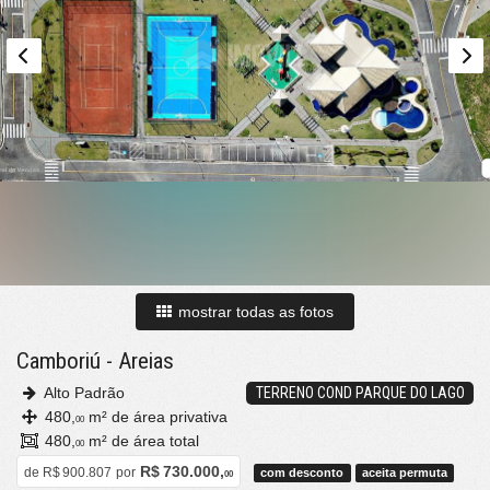
mostrar todas as fotos
Camboriú
-
Areias
Alto Padrão
TERRENO COND PARQUE DO LAGO
480,
m² de área privativa
00
480,
m² de área total
00
R$ 730.000,
de
R$ 900.807
por
com desconto
aceita permuta
00