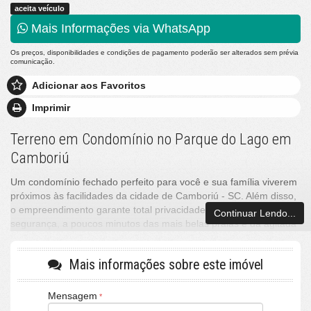
aceita veículo
Mais Informações via WhatsApp
Os preços, disponibilidades e condições de pagamento poderão ser alterados sem prévia
comunicação.
Adicionar aos Favoritos
Imprimir
Terreno em Condomínio no Parque do Lago em
Camboriú
Um condomínio fechado perfeito para você e sua família viverem
próximos às facilidades da cidade de Camboriú - SC. Além disso,
o empreendimento garante total privacidade, conforto e
Continuar Lendo...
segurança, a poucos minutos das mais belas praias e da agitada
vida noturna de Balneário Camboriú.
Mais informações sobre este imóvel
Mais do que um projeto moderno e integrado à natureza, o
condomínio foi planejado para oferecer qualidade de vida para
pessoas de todas as idades, dos mais jovens aos mais
Mensagem
experientes. Sem contar que é uma excelente opção de