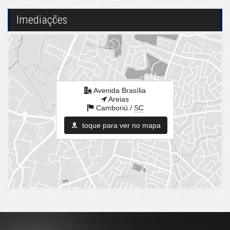
Brinquedoteca
Quiosque Externo
Imediações
Automação Predial
Piscina Infantil
Bicicletário
Câmeras de Segurança
Quadra de Tênis
Hall Decorado e Mobiliado
Endereço:
Avenida Brasília
Areias
Avenida Brasília
Camboriú /
SC
Areias
Camboriú /
SC
toque para ver no mapa
ver mapa abaixo