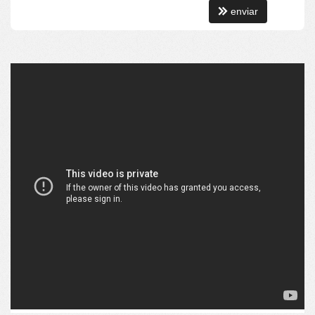
enviar
CONDIÇÃO DE PAGAMENTO:
Estuda propostas!
Estuda receber veículo!
Parcela uma parte de valor!
Para maiores informações ligue-nos, ou agende sua visita ao imóvel
(47) 3311-8338
INFORMATIVO: Os preços, disponibilidade e condições de
pagamento poderão ser alterados sem prévio aviso!
Características do Empreendimento
Sauna
Bar
Sala de Jogos
Salão de Festas
Piscina
Quadra Esportiva
Espaço Gourmet
Espaço Fitness
Portaria 24h
Medidores Individuais
Captação de Água
Portão Eletrônico
Playground