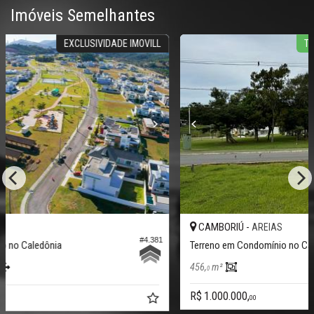
Imóveis Semelhantes
LL
TERRENO FRENTE PARA O BOSQUE
CAMBORIÚ -
AREIAS
#4.618
381
Terreno em Condomínio no Caledônia
456,
m²
0
R$ 1.000.000,
00