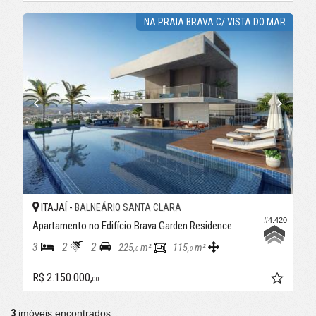
NA PRAIA BRAVA C/ VISTA DO MAR
ITAJAÍ -
BALNEÁRIO SANTA CLARA
#4.420
Apartamento no Edifício Brava Garden Residence
3
2
2
225,
m²
115,
m²
0
0
R$ 2.150.000,
00
3
imóveis encontrados