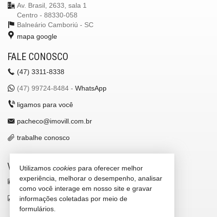
Av. Brasil, 2633, sala 1
Centro - 88330-058
Balneário Camboriú -
SC
mapa google
FALE CONOSCO
(47)
3311-8338
(47)
99724-8484 -
WhatsApp
ligamos para você
pacheco@imovill.com.br
trabalhe conosco
VEJA MAIS
Utilizamos
cookies
para oferecer melhor
experiência, melhorar o desempenho, analisar
receba nosso newsletter
como você interage em nosso site e gravar
indicadores financeiros
informações coletadas por meio de
formulários.
cadastre seu imóvel