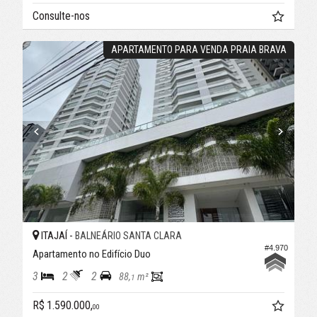
Consulte-nos
APARTAMENTO PARA VENDA PRAIA BRAVA
ITAJAÍ -
BALNEÁRIO SANTA CLARA
#4.970
Apartamento no Edifício Duo
3
2
2
88,
m²
1
R$ 1.590.000,
00