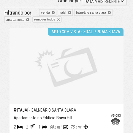
Ordenar por
DATA MAIS RECENTE
Filtrando por:
venda
itajaí
balneário santa clara
remover todos
apartamento
APTO COM VISTA GERAL P PRAIA BRAVA
ITAJAÍ -
BALNEÁRIO SANTA CLARA
#5.093
Apartamento no Edifício Brava Hill
2
2
1
68,
m²
75,
m²
0
0