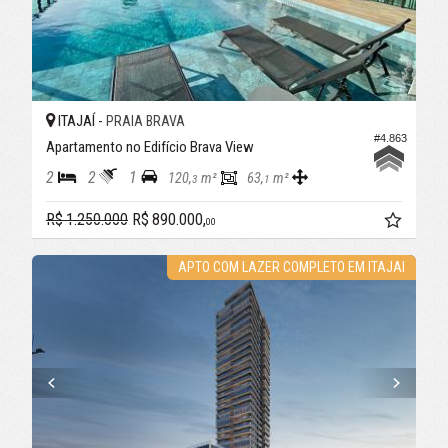
ITAJAÍ -
PRAIA BRAVA
#4.863
Apartamento no Edifício Brava View
2
2
1
120,
m²
63,
m²
3
1
R$ 1.250.000
R$ 890.000,
00
APTO COM LAZER COMPLETO EM ITAJAI