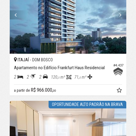
ITAJAÍ -
DOM BOSCO
#4.437
Apartamento no Edifício Frankfurt Haus Residencial
2
2
2
120,
m²
71,
m²
0
0
R$ 966.000,
a partir de
00
OPORTUNIDADE ALTO PADRÃO NA BRAVA