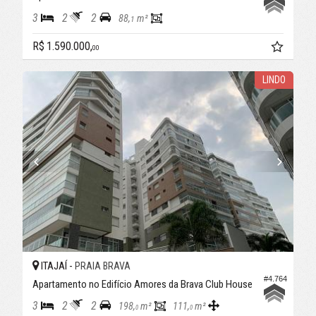
3
2
2
88,
m²
1
R$ 1.590.000,
00
LINDO
ITAJAÍ -
PRAIA BRAVA
#4.764
Apartamento no Edifício Amores da Brava Club House
3
2
2
198,
m²
111,
m²
0
0