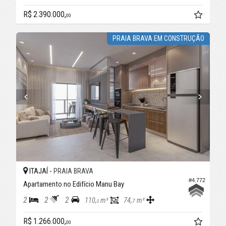
R$ 2.390.000,
00
PRAIA BRAVA EM CONSTRUÇÃO
ITAJAÍ -
PRAIA BRAVA
#4.772
Apartamento no Edifício Manu Bay
2
2
2
110,
m²
74,
m²
7
0
R$ 1.266.000,
00