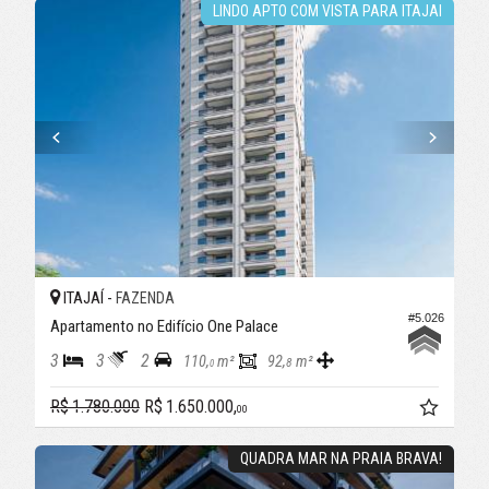
LINDO APTO COM VISTA PARA ITAJAI
ITAJAÍ -
FAZENDA
#5.026
Apartamento no Edifício One Palace
3
3
2
110,
m²
92,
m²
8
0
R$ 1.780.000
R$ 1.650.000,
00
QUADRA MAR NA PRAIA BRAVA!