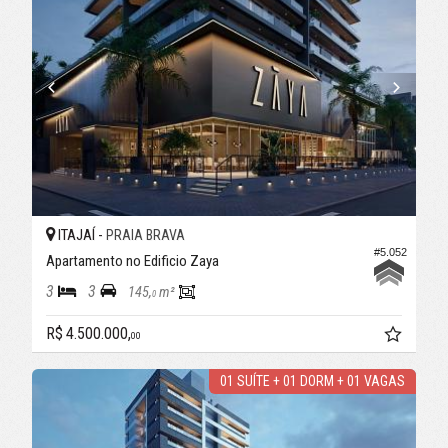
ITAJAÍ -
PRAIA BRAVA
#5.052
Apartamento no Edificio Zaya
3
3
145,
m²
0
R$ 4.500.000,
00
01 SUÍTE + 01 DORM + 01 VAGAS