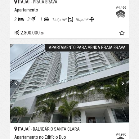
ITAJAÍ -
PRAIA BRAVA
#4.466
Apartamento
2
3
1
152,
m²
90,
m²
0
0
R$ 2.300.000,
00
APARTAMENTO PARA VENDA PRAIA BRAVA
ITAJAÍ -
BALNEÁRIO SANTA CLARA
#4.970
Apartamento no Edifício Duo