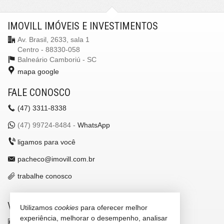
IMOVILL IMÓVEIS E INVESTIMENTOS
Av. Brasil, 2633, sala 1
Centro - 88330-058
Balneário Camboriú -
SC
mapa google
FALE CONOSCO
(47)
3311-8338
(47)
99724-8484 -
WhatsApp
ligamos para você
pacheco@imovill.com.br
trabalhe conosco
VEJA MAIS
Utilizamos
cookies
para oferecer melhor
experiência, melhorar o desempenho, analisar
receba nosso newsletter