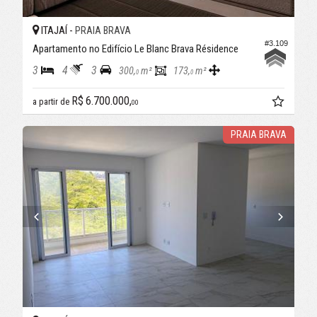
ITAJAÍ -
PRAIA BRAVA
#3.109
Apartamento no Edifício Le Blanc Brava Résidence
3
4
3
300,
m²
173,
m²
0
0
R$ 6.700.000,
a partir de
00
PRAIA BRAVA