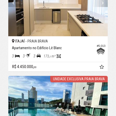
ITAJAÍ -
PRAIA BRAVA
#5.013
Apartamento no Edifício Lê Blanc
3
3
3
173,
m²
0
R$ 4.450.000,
00
UNIDADE EXCLUSIVA PRAIA BRAVA