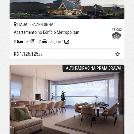
ITAJAÍ -
FAZENDINHA
#5.002
Apartamento no Edifício Metropolitan
2
3
2
82,
m²
1
R$ 1.126.125,
00
ALTO PADRÃO NA PRAIA BRAVA!