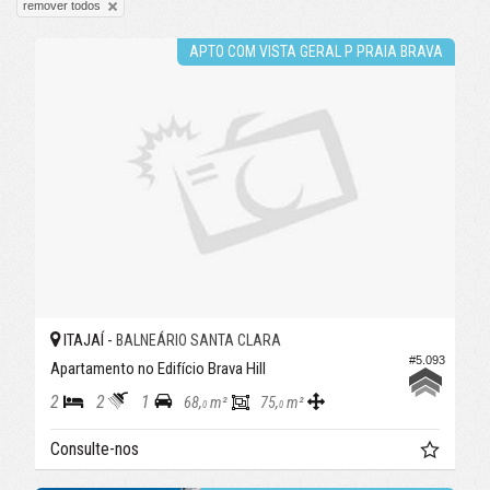
remover todos
APTO COM VISTA GERAL P PRAIA BRAVA
ITAJAÍ -
BALNEÁRIO SANTA CLARA
#5.093
Apartamento no Edifício Brava Hill
2
2
1
68,
m²
75,
m²
0
0
Consulte-nos