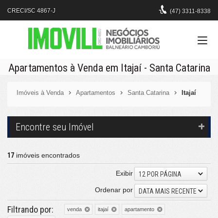
CRECI/SC 4867-J
(47)
3311-8338
Apartamentos à Venda em Itajaí - Santa Catarina
Imóveis à Venda
Apartamentos
Santa Catarina
Itajaí
Encontre seu Imóvel
17
imóveis encontrados
Exibir
12 POR PÁGINA
Ordenar por
DATA MAIS RECENTE
Filtrando por:
venda
itajaí
apartamento