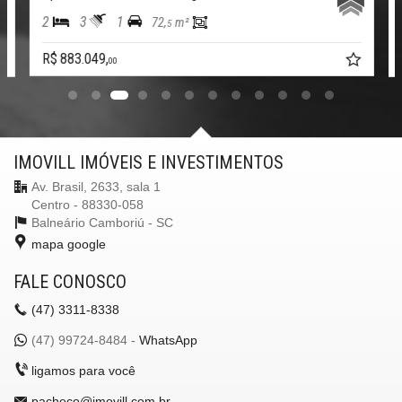
2
3
1
72,
m²
5
[ INFORMAÇÕES & AGENDAMENTO ]:
Informações ou agendamento: 47 3311.8338
R$ 883.049,
00
Imovill Negócios Imobiliários LTDA
CRECI - 4867J
.
Características do Imóvel
Ar Condicionado
IMOVILL IMÓVEIS E INVESTIMENTOS
Churrasqueira
Piso Cerâmico
Av. Brasil, 2633, sala 1
Internet / WiFi
Centro - 88330-058
Piso Porcelanato
Balneário Camboriú -
SC
Piso Vinílico
TV a Cabo
mapa google
Vista Livre
Decorado
FALE CONOSCO
Acabamento em Gesso
Vista Panorâmica
(47)
3311-8338
Área de Serviço
Copa
(47)
99724-8484 -
WhatsApp
Living
ligamos para você
Sala
Sala de Jantar
pacheco@imovill.com.br