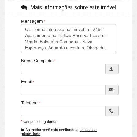
• 02 Dormitórios
Mais informações sobre este imóvel
• 01 BWC Social
• Amplo Living
Mensagem
• Sacada Integrada
• Cozinha / Copa
• Área de Serviço
• 1 Vaga Privativa
Nome Completo
[ O CONDOMÍNIO ]:
• Hall Social Decorado
• Academia
Email
• Brinquedoteca
• Piscina
• Elevador
Telefone
• Portaria 24H
• Medidores Individuais
• Portão Eletrônico
*
campos obrigatórios
• Bicicletário
Ao enviar você está aceitando a
política de
• Cameras de Segurança
privacidade
.