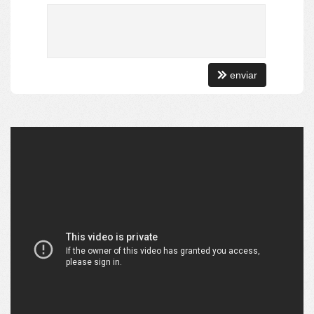
• Elevador
• Entrada de Banhistas
• Acessibilidade PNE
[ LAZER & CONVIVÊNCIA ]:
enviar
• Salão de festas
[ VALOR DE INVESTIMENTO ]:
• A PARTIR DE R$ 739.900,00
[ CONDIÇÕES DE PAGAMENTO ]:
• Aceita Permuta
• Aceita Financiamento
• Estuda propostas.
[ ATENÇÃO ]:
• Disponibilidade, valores e condições e pagamento podem
sofrer alterações sem prévio aviso!
[ INFORMAÇÕES & AGENDAMENTO ]: