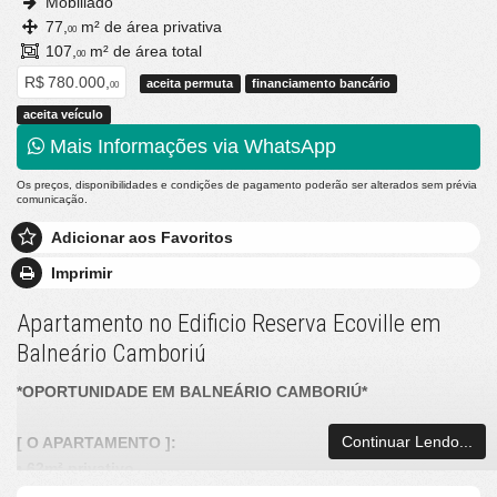
Mobiliado
77,
m² de área privativa
00
107,
m² de área total
00
R$ 780.000,
aceita permuta
financiamento bancário
00
aceita veículo
Mais Informações via WhatsApp
Os preços, disponibilidades e condições de pagamento poderão ser alterados sem prévia
comunicação.
Adicionar aos Favoritos
Imprimir
Apartamento no Edificio Reserva Ecoville em
Balneário Camboriú
*OPORTUNIDADE EM BALNEÁRIO CAMBORIÚ*
Continuar Lendo...
[ O APARTAMENTO ]:
• 62m² privativo
• 01 Suíte