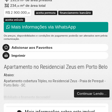
195,
m² de área privativa
00
234,
m² de área total
00
R$ 2.900.000,
aceita permuta
financiamento bancário
00
aceita veículo
Mais Informações via WhatsApp
Os preços, disponibilidades e condições de pagamento poderão ser alterados sem prévia
comunicação.
Adicionar aos Favoritos
Imprimir
Apartamento no Residencial Zeus em Porto Belo
Abaixo:
Apartamento cobertura Tríplex, no Residencial Zeus - Praia de Perequê -
Porto Belo - SC.
Continuar Lendo...
Mobiliado e finamente decorado!
Suítes: 3;
Área Total: 234 m²;