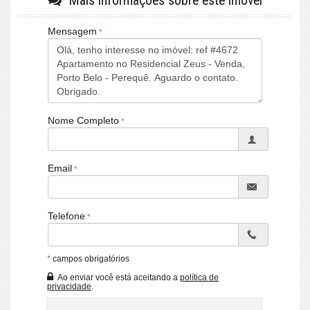
Mais informações sobre este imóvel
Área Privativa: 195 m²;
Lavanderia;
Mensagem
Cozinha;
Living;
Lavabo: 2;
Área de festas privativa no roof top c/Churrasqueira à carvão, forno e
fogão à lenha, lavabo, chuveiro, cobertura em madeira de itaúba e ao ar
livre uma banheira SPA de hidromassagem p/ 5 pessoas;
Nome Completo
Mobília toda sob medida;
Andar: 5°, 6° e 7°.
Espera p/ aspiração central.
Email
Espera para elevador de 3 paradas "privativo interno no apartamento".
Energia: 220v;
Garagem: 1 vaga estendida (cabe 2 camionetes c/ tomada p/ veículos
Telefone
elétricos).
De R$2.900.000,00
*
campos obrigatórios
Por R$2.500.000,00.
Ao enviar você está aceitando a
política de
privacidade
.
Pronto para Morar!