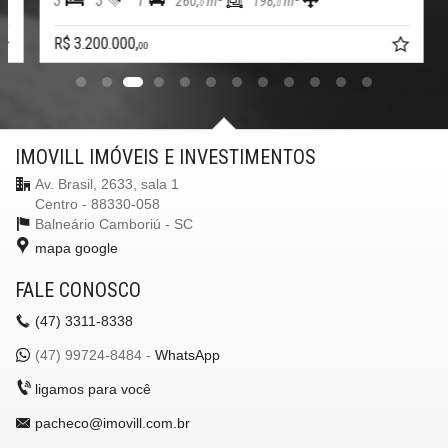
3
3
1
260,
m²
198,
m²
0
0
Entrada para Banhistas
Box de Praia
R$ 3.200.000,
00
Hall Decorado e Mobiliado
Lounge
Estar Social
Acessibilidade para PNE
Hidromassagem
IMOVILL IMÓVEIS E INVESTIMENTOS
Endereço:
Rua José Roberto Otto, Praia de Perequê - Porto Belo - SC
Av. Brasil, 2633, sala 1
Perequê
Centro - 88330-058
Porto Belo /
SC
Balneário Camboriú -
SC
ver mapa abaixo
mapa google
FALE CONOSCO
(47)
3311-8338
(47)
99724-8484 -
WhatsApp
ligamos para você
pacheco@imovill.com.br