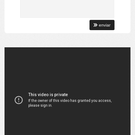
[ CONDIÇÕES DE PAGAMENTO ]:
Aceita Financiamento
Estuda propostas!
enviar
[ VISITA & RESERVA ]:
LIGUE E AGENDE SUA VISITA A ESTA UNIDADE - (47) 99146-2397
[ ATENÇÃO ]:
Valores, disponibilidade e condições de pagamento podem sofrer
alterações sem prévio aviso!
Características do Imóvel
Aquecimento de Água
Ar Condicionado
Churrasqueira
Despensa
Internet / WiFi
Piso Porcelanato
Piso Vinílico
TV a Cabo
Infra para Ar Split
Andar Alto
Vista Livre