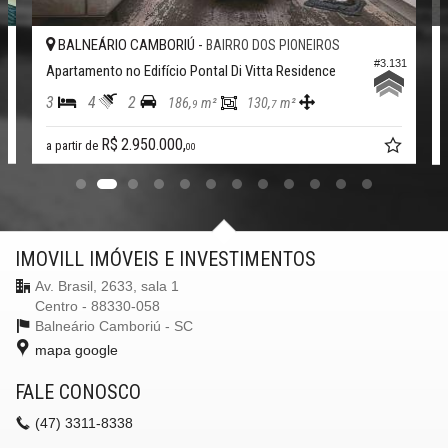
Banheiro Social
Sala de TV
RIÚ -
BALNEÁRIO CAMBORIÚ -
BAIRRO DOS PIONEIROS
CE
Suíte Master
#3.131
Churrasqueira
io Pontal Di Vitta Residence
Apartamento no Edifício Arthu
Lareira
3
4
2
86,
m²
130,
m²
201,
m²
Piso Porcelanato
9
7
0
Andar Alto
Vista Mar
0,
R$ 2.900.000,
00
00
Acabamento em Gesso
Vista Panorâmica
Características do Empreendimento
Salão de Festas
Spa
IMOVILL IMÓVEIS E INVESTIMENTOS
Portão Eletrônico
Espaço Zen
Av. Brasil, 2633, sala 1
Hall Decorado e Mobiliado
Centro - 88330-058
Estar Social
Balneário Camboriú -
SC
mapa google
Endereço:
Rua Canário
FALE CONOSCO
Bombas
Bombinhas /
SC
(47)
3311-8338
ver mapa abaixo