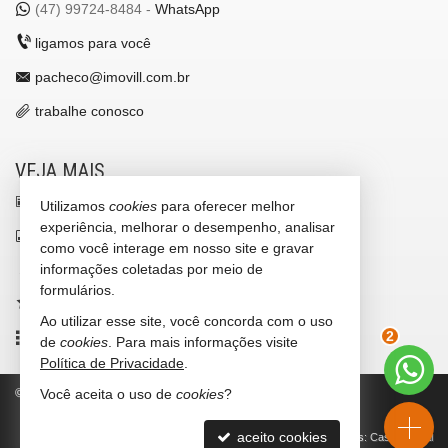
(47)
99724-8484 -
WhatsApp
ligamos para você
pacheco@imovill.com.br
trabalhe conosco
VEJA MAIS
receba nosso newsletter
Utilizamos
cookies
para oferecer melhor
experiência, melhorar o desempenho, analisar
indicadores financeiros
como você interage em nosso site e gravar
informações coletadas por meio de
cadastre seu imóvel
formulários.
imóveis favoritos
Ao utilizar esse site, você concorda com o uso
mapa de imóveis
de
cookies
. Para mais informações visite
2
Política de Privacidade
.
©
2026
CRECI/SC 4867-J
Política de Privacidade
Você aceita o uso de
cookies
?
aceito cookies
Site para imobiliárias
: Castel Digital