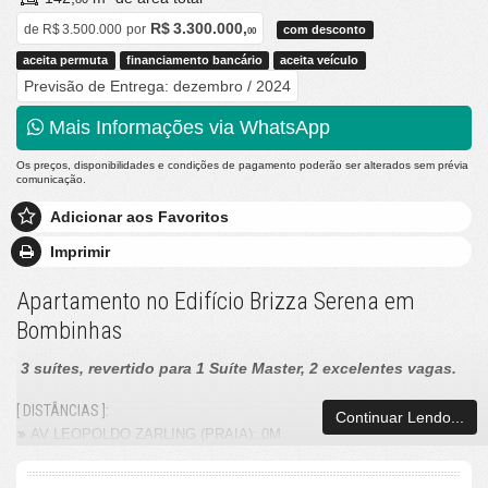
R$ 3.300.000,
de
R$ 3.500.000
por
com desconto
00
aceita permuta
financiamento bancário
aceita veículo
Previsão de Entrega: dezembro / 2024
Mais Informações via WhatsApp
Os preços, disponibilidades e condições de pagamento poderão ser alterados sem prévia
comunicação.
Adicionar aos Favoritos
Imprimir
Apartamento no Edifício Brizza Serena em
Bombinhas
3 suítes, revertido para 1 Suíte Master, 2 excelentes vagas.
[ DISTÂNCIAS ]:
Continuar Lendo...
AV LEOPOLDO ZARLING (PRAIA): 0M
[ O APARTAMENTO ]: