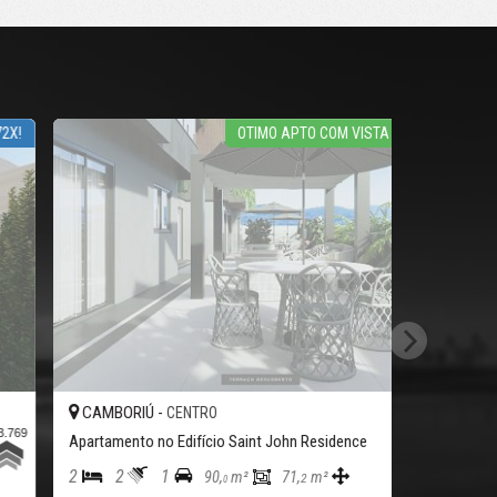
OTIMO APTO COM VISTA PARA BC
CAMBORIÚ -
CENTRO
#5.029
partamento no Edifício Saint John Residence
2
1
90,
m²
71,
m²
2
0