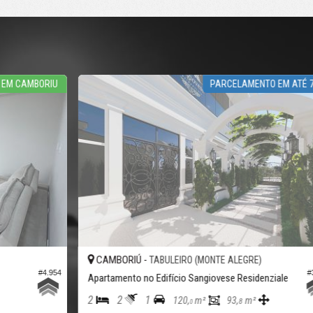
IU
PARCELAMENTO EM ATÉ 72X!
CAMBORIÚ -
TABULEIRO (MONTE ALEGRE)
954
#3.769
Apartamento no Edifício Sangiovese Residenziale
A
2
2
1
2
120,
m²
93,
m²
8
0