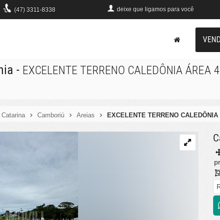
deixe que
ligamos para você
(47)
3311-8338
VEN
nia
-
EXCELENTE TERRENO CALEDÔNIA ÁREA 4
 Catarina
Camboriú
Areias
EXCELENTE TERRENO CALEDÔNIA 
C
pr
R