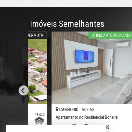
Imóveis Semelhantes
 OU PERMUTA
OTIMO APTO MOBILIADO EM CAMBOR
CAMBORIÚ -
AREIAS
#5.019
#4.
Apartamento no Residencial Bonaire
2
2
1
90,
m²
0