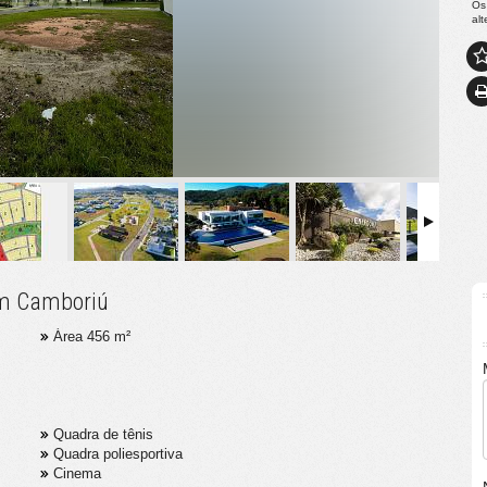
Os
al
em Camboriú
Área 456 m²
Quadra de tênis
Quadra poliesportiva
Cinema