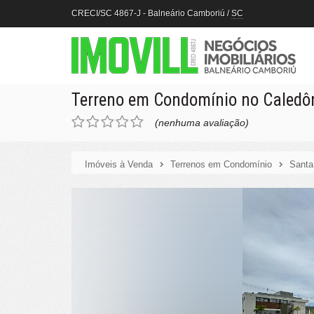
CRECI/SC 4867-J
- Balneário Camboriú /
SC
Terreno em Condomínio no Caledô
(nenhuma avaliação)
Imóveis à Venda
Terrenos em Condomínio
Santa