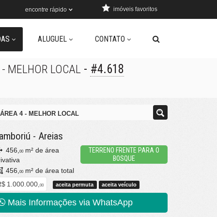
imóveis favoritos
encontre rápido
DAS
ALUGUEL
CONTATO
-
#4.618
 - MELHOR LOCAL
ÁREA 4 - MELHOR LOCAL
amboriú
-
Areias
456,
m² de área
TERRENO FRENTE PARA O
00
BOSQUE
ivativa
456,
m² de área total
00
$ 1.000.000,
aceita permuta
aceita veículo
00
Mais Informações via WhatsApp