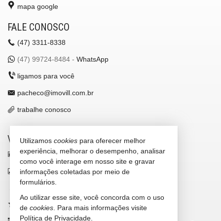
mapa google
FALE CONOSCO
(47)
3311-8338
(47)
99724-8484 -
WhatsApp
ligamos para você
pacheco@imovill.com.br
trabalhe conosco
VEJA MAIS
Utilizamos
cookies
para oferecer melhor
experiência, melhorar o desempenho, analisar
receba nosso newsletter
como você interage em nosso site e gravar
indicadores financeiros
informações coletadas por meio de
formulários.
cadastre seu imóvel
Ao utilizar esse site, você concorda com o uso
imóveis favoritos
de
cookies
. Para mais informações visite
Política de Privacidade
.