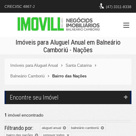
CRECI/SC 4867-J
(47)
3311-8338
Imóveis para Aluguel Anual em Balneário
Camboriú - Nações
Imóveis para Aluguel Anual
Santa Catarina
Balneário Camboriú
Bairro das Nações
Encontre seu Imóvel
1
imóvel encontrado
Filtrando por:
aluguel anual
balneário camboriú
remover todos
bairro das nações