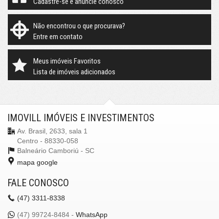
Cadastre-se e anuncie conosco
Não encontrou o que procurava?
Entre em contato
Meus imóveis Favoritos
Lista de imóveis adicionados
IMOVILL IMÓVEIS E INVESTIMENTOS
Av. Brasil, 2633, sala 1
Centro - 88330-058
Balneário Camboriú -
SC
mapa google
FALE CONOSCO
(47)
3311-8338
(47)
99724-8484 -
WhatsApp