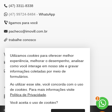
(47)
3311-8338
(47)
99724-8484 -
WhatsApp
ligamos para você
pacheco@imovill.com.br
trabalhe conosco
VEJA MAIS
Utilizamos
cookies
para oferecer melhor
experiência, melhorar o desempenho, analisar
receba nosso newsletter
como você interage em nosso site e gravar
indicadores financeiros
informações coletadas por meio de
formulários.
cadastre seu imóvel
Ao utilizar esse site, você concorda com o uso
imóveis favoritos
de
cookies
. Para mais informações visite
Política de Privacidade
.
mapa de imóveis
2
Você aceita o uso de
cookies
?
©
2026
CRECI/SC 4867-J
Política de Privacidade