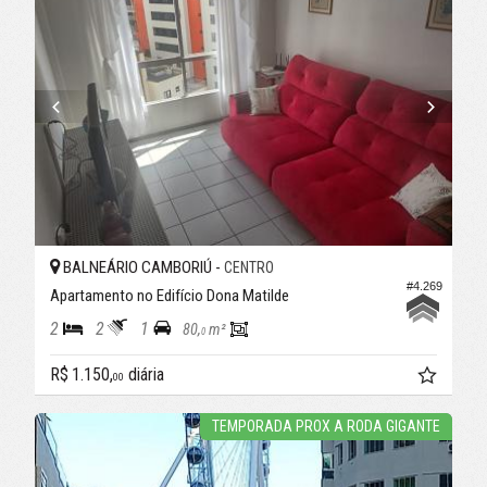
BALNEÁRIO CAMBORIÚ -
CENTRO
#4.269
Apartamento no Edifício Dona Matilde
2
2
1
80,
m²
0
R$ 1.150,
diária
00
TEMPORADA PROX A RODA GIGANTE