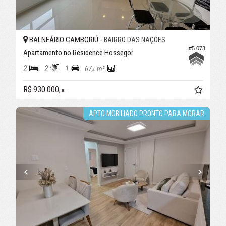
BALNEÁRIO CAMBORIÚ -
BAIRRO DAS NAÇÕES
#5.073
Apartamento no Residence Hossegor
2
2
1
67,
m²
0
R$ 930.000,
00
APTO MOBILIADO PRONTO PARA MORAR