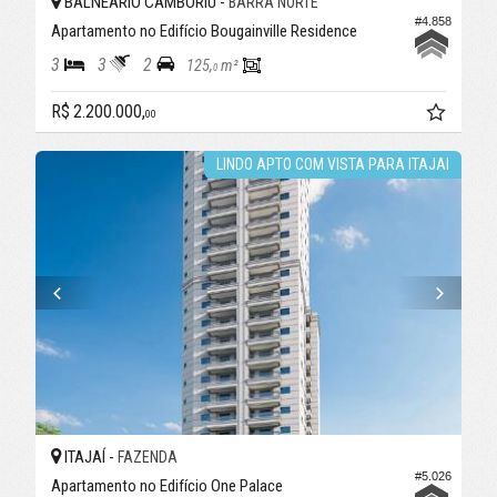
BALNEÁRIO CAMBORIÚ -
BARRA NORTE
#4.858
Apartamento no Edifício Bougainville Residence
3
3
2
125,
m²
0
R$ 2.200.000,
00
LINDO APTO COM VISTA PARA ITAJAI
ITAJAÍ -
FAZENDA
#5.026
Apartamento no Edifício One Palace