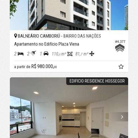
BALNEÁRIO CAMBORIÚ -
BAIRRO DAS NAÇÕES
#4.377
Apartamento no Edifício Plaza Viena
2
2
1
110,
m²
81,
m²
7
0
R$ 980.000,
a partir de
00
EDIFICIO RESIDENCE HOSSEGOR