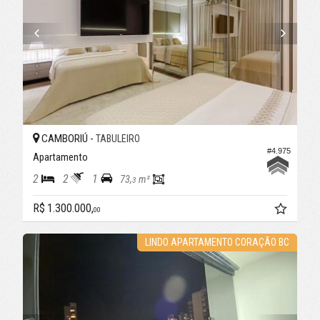
CAMBORIÚ -
TABULEIRO
#4.975
Apartamento
2
2
1
73,
m²
3
R$ 1.300.000,
00
LINDO APARTAMENTO CORAÇÃO BC