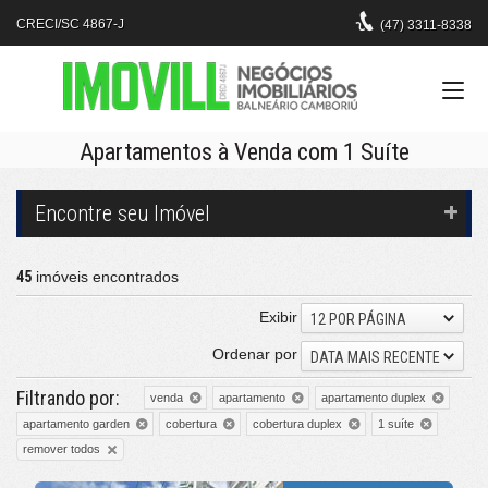
CRECI/SC 4867-J
(47)
3311-8338
Apartamentos à Venda com 1 Suíte
Encontre seu Imóvel
45
imóveis encontrados
Exibir
12 POR PÁGINA
Ordenar por
DATA MAIS RECENTE
Filtrando por:
venda
apartamento
apartamento duplex
apartamento garden
cobertura
cobertura duplex
1 suíte
remover todos