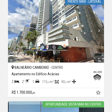
FRENTE MAR - LATERAL
BALNEÁRIO CAMBORIÚ -
CENTRO
#4.439
Apartamento no Edifício Acácias
3
2
1
115,
m²
90,
m²
0
0
R$ 1.700.000,
00
OPORTUNIDADE VISTA MAR NO CENTRO