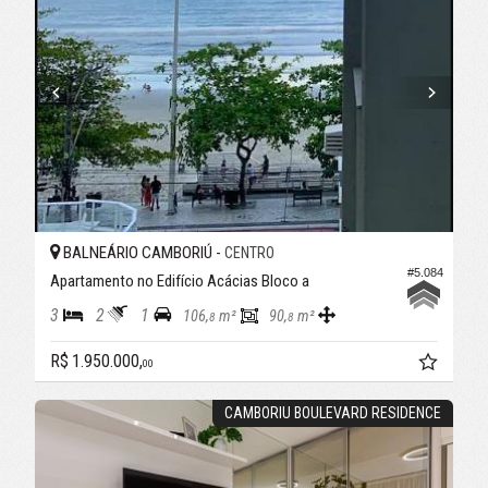
BALNEÁRIO CAMBORIÚ -
CENTRO
#5.084
Apartamento no Edifício Acácias Bloco a
3
2
1
106,
m²
90,
m²
8
8
R$ 1.950.000,
00
CAMBORIU BOULEVARD RESIDENCE