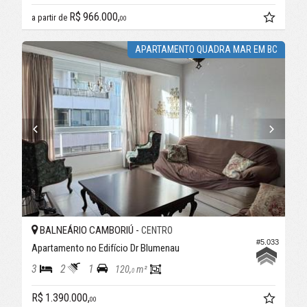
R$ 966.000,
a partir de
00
APARTAMENTO QUADRA MAR EM BC
BALNEÁRIO CAMBORIÚ -
CENTRO
#5.033
Apartamento no Edifício Dr Blumenau
3
2
1
120,
m²
0
R$ 1.390.000,
00