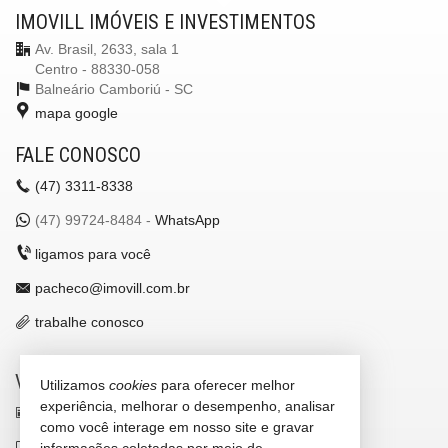
IMOVILL IMÓVEIS E INVESTIMENTOS
Av. Brasil, 2633, sala 1
Centro - 88330-058
Balneário Camboriú -
SC
mapa google
FALE CONOSCO
(47)
3311-8338
(47)
99724-8484 -
WhatsApp
ligamos para você
pacheco@imovill.com.br
trabalhe conosco
VEJA MAIS
Utilizamos
cookies
para oferecer melhor
experiência, melhorar o desempenho, analisar
receba nosso newsletter
como você interage em nosso site e gravar
indicadores financeiros