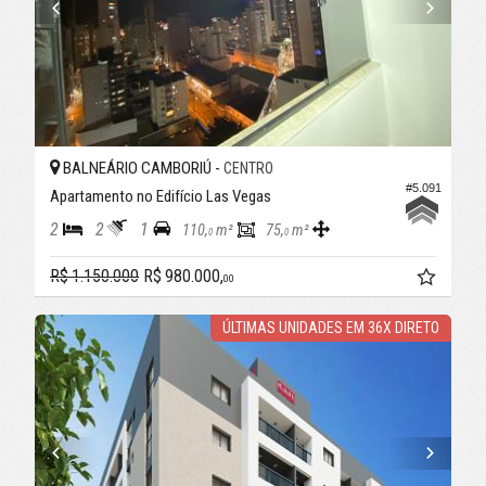
BALNEÁRIO CAMBORIÚ -
CENTRO
#5.091
Apartamento no Edifício Las Vegas
2
2
1
110,
m²
75,
m²
0
0
R$ 1.150.000
R$ 980.000,
00
ÚLTIMAS UNIDADES EM 36X DIRETO