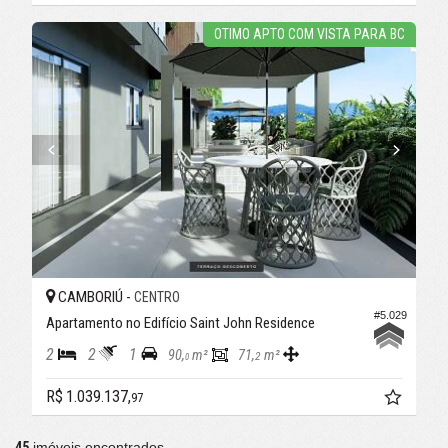
OTIMO APTO COM VISTA PARA BC
CAMBORIÚ -
CENTRO
#5.029
Apartamento no Edifício Saint John Residence
2
2
1
90,
m²
71,
m²
2
0
R$ 1.039.137,
97
45
imóveis encontrados