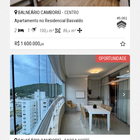
BALNEÁRIO CAMBORIÚ -
CENTRO
#5.061
Apartamento no Residencial Basvaldo
2
1
100,
m²
86,
m²
6
0
R$ 1.600.000,
00
OPORTUNIDADE