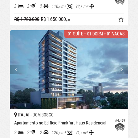
3
3
2
110,
m²
92,
m²
8
0
R$ 1.780.000
R$ 1.650.000,
00
01 SUÍTE + 01 DORM + 01 VAGAS
ITAJAÍ -
DOM BOSCO
#4.437
Apartamento no Edifício Frankfurt Haus Residencial
2
2
2
120,
m²
71,
m²
0
0