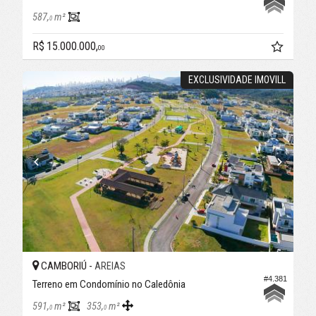
587,
m²
0
R$ 15.000.000,
00
EXCLUSIVIDADE IMOVILL
CAMBORIÚ -
AREIAS
#4.381
Terreno em Condomínio no Caledônia
591,
m²
353,
m²
0
0