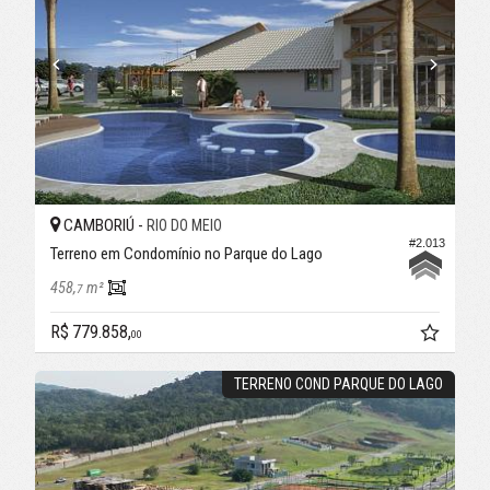
CAMBORIÚ -
RIO DO MEIO
#2.013
Terreno em Condomínio no Parque do Lago
458,
m²
7
R$ 779.858,
00
TERRENO COND PARQUE DO LAGO