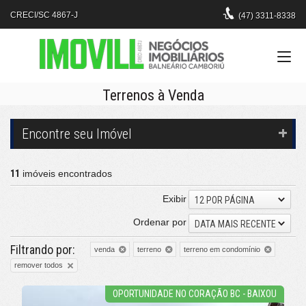
CRECI/SC 4867-J
(47)
3311-8338
Terrenos à Venda
Encontre seu Imóvel
11
imóveis encontrados
Exibir
12 POR PÁGINA
Ordenar por
DATA MAIS RECENTE
Filtrando por:
venda
terreno
terreno em condomínio
remover todos
OPORTUNIDADE NO CORAÇÃO BC - BAIXOU