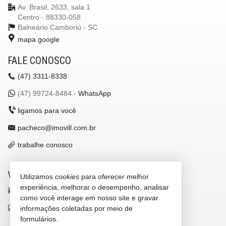
Av. Brasil, 2633, sala 1
Centro - 88330-058
Balneário Camboriú -
SC
mapa google
FALE CONOSCO
(47)
3311-8338
(47)
99724-8484 -
WhatsApp
ligamos para você
pacheco@imovill.com.br
trabalhe conosco
VEJA MAIS
Utilizamos
cookies
para oferecer melhor
experiência, melhorar o desempenho, analisar
receba nosso newsletter
como você interage em nosso site e gravar
indicadores financeiros
informações coletadas por meio de
formulários.
cadastre seu imóvel