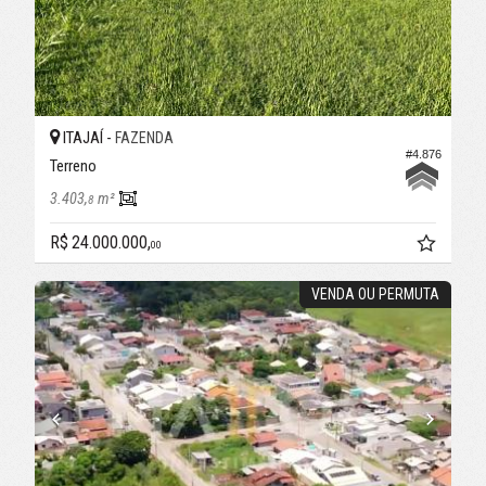
ITAJAÍ -
FAZENDA
#4.876
Terreno
3.403,
m²
8
R$ 24.000.000,
00
VENDA OU PERMUTA