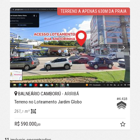
TERRENO A APENAS 630M DA PRAIA
BALNEÁRIO CAMBORIÚ -
ARIRIBÁ
#4.418
Terreno no Loteamento Jardim Globo
261,
m²
1
R$ 590.000,
00
11
imóveis encontrados