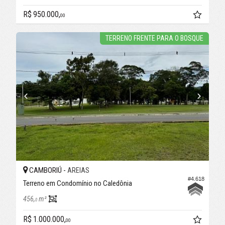
R$ 950.000,
00
TERRENO FRENTE PARA O BOSQUE
CAMBORIÚ -
AREIAS
#4.618
Terreno em Condomínio no Caledônia
456,
m²
0
R$ 1.000.000,
00