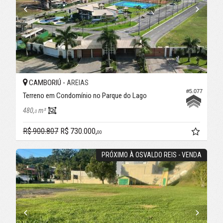
CAMBORIÚ -
AREIAS
#5.077
Terreno em Condomínio no Parque do Lago
480,
m²
0
R$ 900.807
R$ 730.000,
00
PRÓXIMO À OSVALDO REIS - VENDA