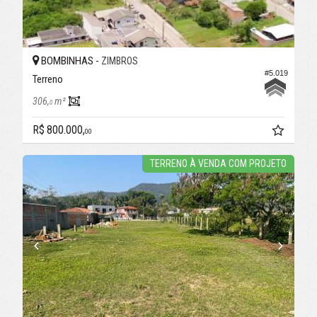
BOMBINHAS -
ZIMBROS
#5.019
Terreno
306,
m²
0
R$ 800.000,
00
TERRENO À VENDA COM PROJETO