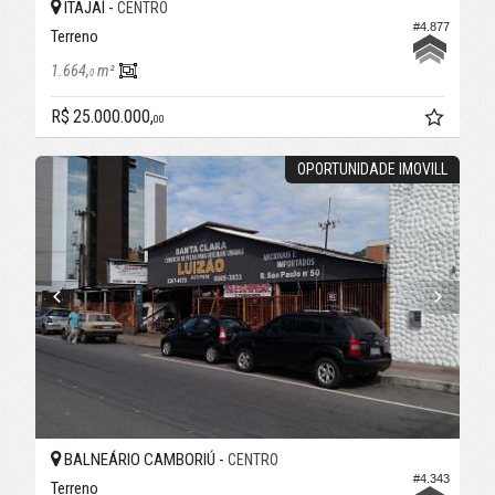
ITAJAÍ -
CENTRO
#4.877
Terreno
1.664,
m²
0
R$ 25.000.000,
00
OPORTUNIDADE IMOVILL
BALNEÁRIO CAMBORIÚ -
CENTRO
#4.343
Terreno