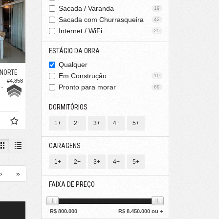
Sacada / Varanda
19
Sacada com Churrasqueira
42
Internet / WiFi
25
ESTÁGIO DA OBRA
Qualquer
NORTE
Em Construção
10
#4.858
nto no Edifício Bougainville Residence
Pronto para morar
69
DORMITÓRIOS
1+
2+
3+
4+
5+
GARAGENS
1+
2+
3+
4+
5+
›
»
FAIXA DE PREÇO
R$
800.000
R$
8.450.000 ou +