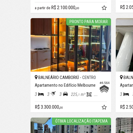
R$ 2.0
R$ 2.100.000,
a partir de
00
PRONTO PARA MORAR
BALNEÁRIO CAMBORIÚ -
BALN
CENTRO
#4.564
Apartamento no Edifício Melbourne
3
3
3
3
225,
m²
137,
m²
1
0
R$ 3.300.000,
R$ 2.5
00
ÓTIMA LOCALIZAÇÃO ITAPEMA