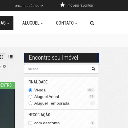
imóveis favoritos
encontre rápido
DAS
ALUGUEL
CONTATO
Encontre seu Imóvel
s
FINALIDADE
CENTRO
Venda
208
Aluguel Anual
37
Aluguel Temporada
3
NEGOCIAÇÃO
com desconto
5