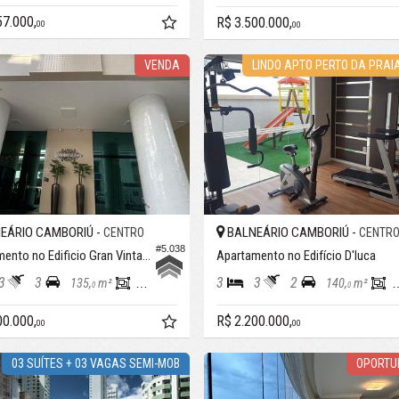
57.000,
R$ 3.500.000,
00
00
VENDA
LINDO APTO PERTO DA PRAI
EÁRIO CAMBORIÚ -
BALNEÁRIO CAMBORIÚ -
CENTRO
CENTR
#5.038
Apartamento no Edificio Gran Vintage
Apartamento no Edifício D'luca
3
3
3
3
2
135,
m²
130,
m²
140,
m²
0
0
0
00.000,
R$ 2.200.000,
00
00
03 SUÍTES + 03 VAGAS SEMI-MOB
OPORTU