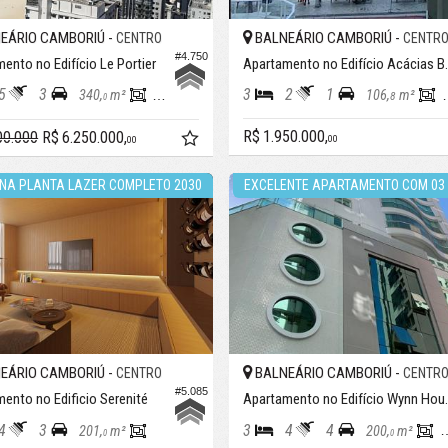
EÁRIO CAMBORIÚ -
BALNEÁRIO CAMBORIÚ -
CENTRO
CENTR
#4.750
ento no Edifício Le Portier
Apartamento
5
3
3
2
1
340,
m²
151,
m²
106,
m²
8
0
0
R$ 1.950.000,
00.000
R$ 6.250.000,
00
00
NA PLANTA LAZER COMPLETO 2030
EXCELENTE APARTAMENTO COM 03 
EÁRIO CAMBORIÚ -
BALNEÁRIO CAMBORIÚ -
CENTRO
CENTR
#5.085
ento no Edificio Serenité
Apartament
4
3
3
4
4
201,
m²
200,
m²
0
0