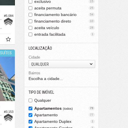
exclusivo
15
aceita permuta
25
O
financiamento bancário
54
#5.084
 no Edifício Acácias Bloco a
financiamento direto
10
90,
m²
aceita veículo
8
28
entrada facilitada
1
LOCALIZAÇÃO
SUÍTES
Cidade
QUALQUER
Bairros
Escolha a cidade...
TIPO DE IMÓVEL
Qualquer
O
Apartamentos
79
(todos)
#3.153
o no Edifício Wynn House
Apartamento
77
Apartamento Duplex
1
160,
m²
0
1