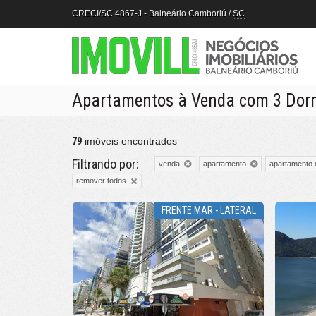
CRECI/SC 4867-J
- Balneário Camboriú /
SC
Apartamentos à Venda com 3 Dorm
79
imóveis encontrados
Filtrando por:
venda
apartamento
apartamento 
remover todos
FRENTE MAR - LATERAL