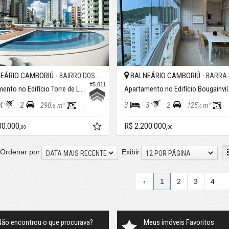
EÁRIO CAMBORIÚ -
BALNEÁRIO CAMBORIÚ -
BAIRRO DOS PIONEIROS
BARRA 
#5.011
Apartamento no Edifício Torre de Lyon
Apartame
4
2
3
3
2
290,
m²
139,
m²
125,
m²
8
6
0
00.000,
R$ 2.200.000,
00
00
Ordenar por
Exibir
DATA MAIS RECENTE
12 POR PÁGINA
‹
1
2
3
4
Não encontrou o que procurava?
Meus imóveis Favoritos