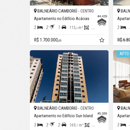
BALNEÁRIO CAMBORIÚ -
BALN
CENTRO
#4.439
Apartamento no Edifício Acácias
Apartam
3
2
1
3
115,
m²
90,
m²
0
0
R$ 1.700.000,
R$ 6.8
00
APTO 
BALNEÁRIO CAMBORIÚ -
BALN
CENTRO
#5.089
Apartamento no Edifício Sun Island
Apartam
3
3
2
3
169,
m²
119,
m²
1
0