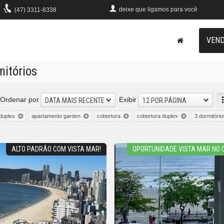
deixe que
ligamos para você
(47)
3311-8338
VEN
itórios
Ordenar por
Exibir
DATA MAIS RECENTE
12 POR PÁGINA
duplex
apartamento garden
cobertura
cobertura duplex
3 dormitório
ALTO PADRÃO COM VISTA MAR!
OPORTUNIDADE VISTA MAR NO 