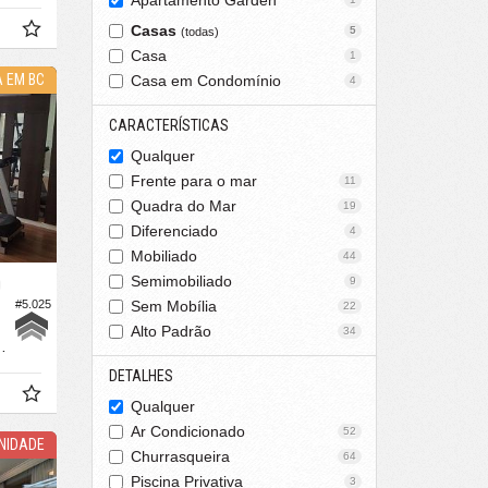
Apartamento Garden
Casas
5
(todas)
Casa
1
A EM BC
Casa em Condomínio
4
CARACTERÍSTICAS
Qualquer
Frente para o mar
11
Quadra do Mar
19
Diferenciado
4
Mobiliado
44
Semimobiliado
9
O
#5.025
Sem Mobília
22
Alto Padrão
34
120,
m²
0
DETALHES
Qualquer
Ar Condicionado
52
NIDADE
Churrasqueira
64
Piscina Privativa
3