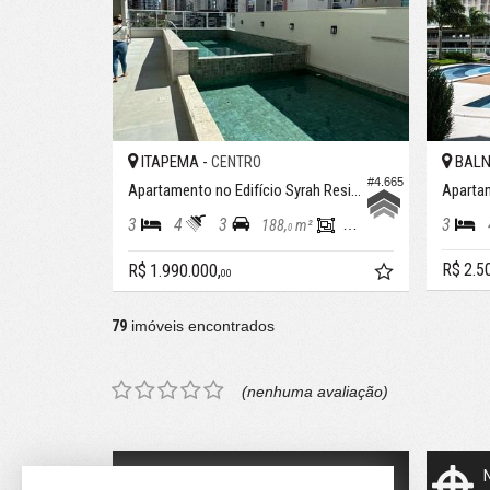
ITAPEMA -
BALN
CENTRO
#4.665
Apartamento no Edifício Syrah Residence
3
4
3
3
188,
m²
158,
m²
0
0
R$ 2.5
R$ 1.990.000,
00
79
imóveis encontrados
(nenhuma avaliação)
Quer vender seu imóvel?