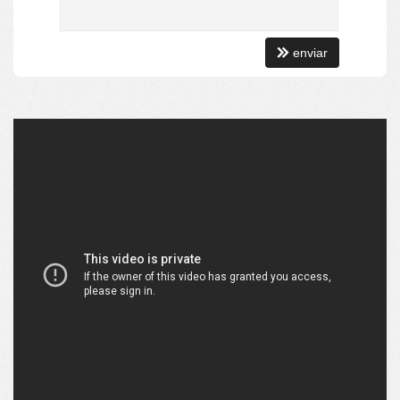
Lavabo
Sala de TV
enviar
Características do Empreendimento
Sala de Jogos
Piscina
Espaço Gourmet
Medidores Individuais
Captação de Água
Portão Eletrônico
Brinquedoteca
Quiosque Externo
Piscina Infantil
Câmeras de Segurança
Elevador
Estar Social
Hidromassagem
Endereço:
rua mingote serafim
Centro
Balneário Camboriú /
SC
ver mapa abaixo