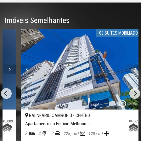
Imóveis Semelhantes
03 SUÍTES MOBILIADO
BALNEÁRIO CAMBORIÚ -
CENTRO
89
#4.563
Apartamento no Edifício Melbourne
3
4
2
225,
m²
120,
m²
1
0