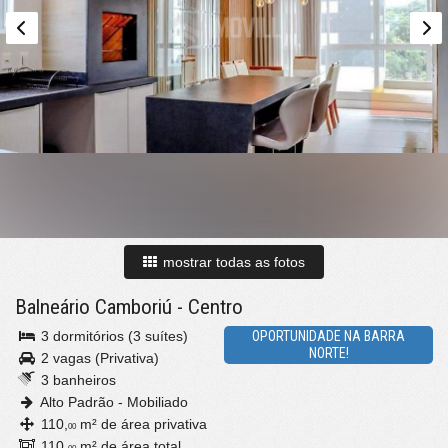
mostrar todas as fotos
Balneário Camboriú
-
Centro
3 dormitórios (3 suítes)
OPORTUNIDADE NA BARRA
NORTE!
2 vagas (Privativa)
3 banheiros
Alto Padrão - Mobiliado
110,
m² de área privativa
00
110,
m² de área total