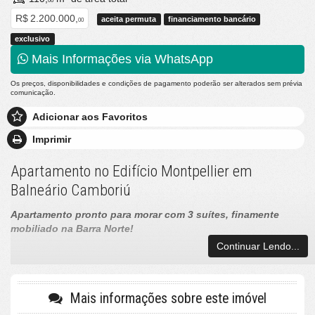
00
R$ 2.200.000,
aceita permuta
financiamento bancário
00
exclusivo
Mais Informações via WhatsApp
Os preços, disponibilidades e condições de pagamento poderão ser alterados sem prévia
comunicação.
Adicionar aos Favoritos
Imprimir
Apartamento no Edifício Montpellier em
Balneário Camboriú
Apartamento pronto para morar com 3 suítes, finamente
mobiliado na Barra Norte!
Continuar Lendo...
3 suítes incluindo uma suíte master com hidromassagem pronta pra
relaxar.
Mais informações sobre este imóvel
110m² de área privativa : espaços amplos e bem distribuídos para
maior conforto.