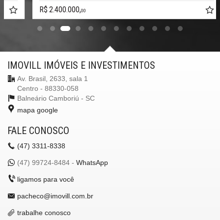
R$ 2.400.000,
00
IMOVILL IMÓVEIS E INVESTIMENTOS
Av. Brasil, 2633, sala 1
Centro - 88330-058
Balneário Camboriú -
SC
mapa google
FALE CONOSCO
(47)
3311-8338
(47)
99724-8484 -
WhatsApp
ligamos para você
pacheco@imovill.com.br
trabalhe conosco