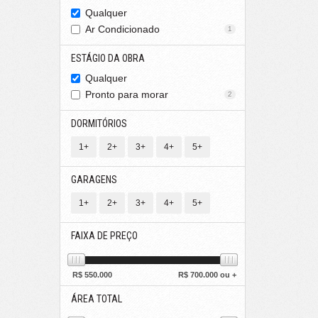
Qualquer
Ar Condicionado
1
ESTÁGIO DA OBRA
Qualquer
Pronto para morar
2
DORMITÓRIOS
1+
2+
3+
4+
5+
GARAGENS
1+
2+
3+
4+
5+
FAIXA DE PREÇO
R$
550.000
R$
700.000 ou +
ÁREA TOTAL