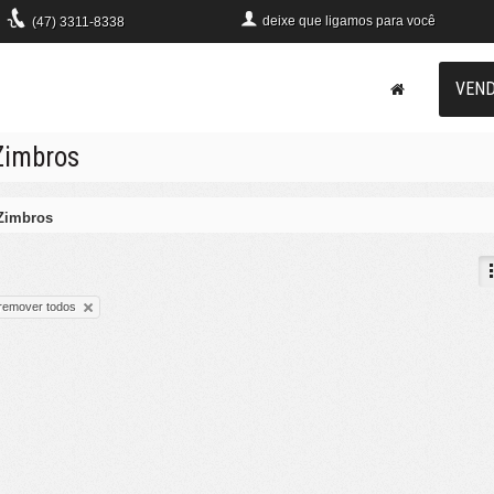
deixe que
ligamos para você
(47)
3311-8338
VEN
Zimbros
Zimbros
remover todos