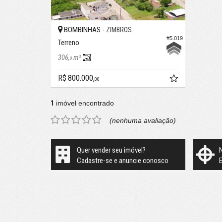
BOMBINHAS -
ZIMBROS
#5.019
Terreno
306,
m²
0
R$ 800.000,
00
1
imóvel encontrado
(nenhuma avaliação)
Quer vender seu imóvel?
Cadastre-se e anuncie conosco