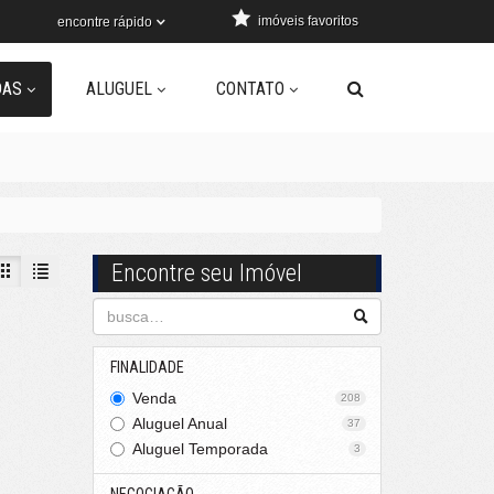
imóveis favoritos
encontre rápido
DAS
ALUGUEL
CONTATO
Encontre seu Imóvel
FINALIDADE
Venda
208
Aluguel Anual
37
Aluguel Temporada
3