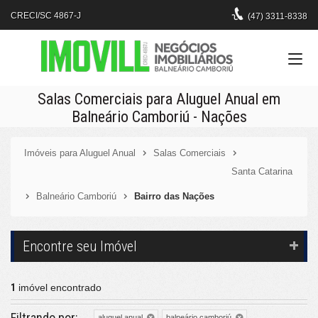
CRECI/SC 4867-J
(47)
3311-8338
Salas Comerciais para Aluguel Anual em
Balneário Camboriú - Nações
Imóveis para Aluguel Anual
Salas Comerciais
Santa Catarina
Balneário Camboriú
Bairro das Nações
Encontre seu Imóvel
1
imóvel encontrado
Filtrando por:
aluguel anual
balneário camboriú