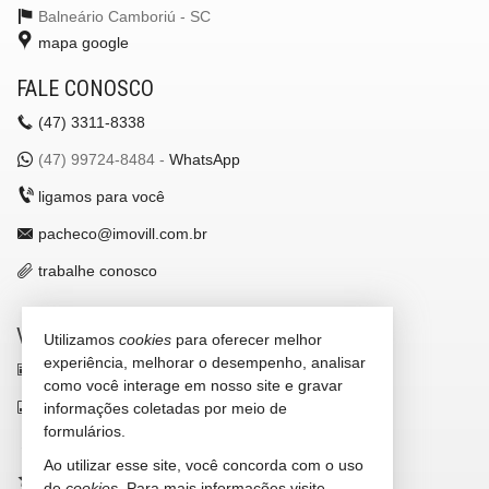
Balneário Camboriú -
SC
mapa google
FALE CONOSCO
(47)
3311-8338
(47)
99724-8484 -
WhatsApp
ligamos para você
pacheco@imovill.com.br
trabalhe conosco
VEJA MAIS
Utilizamos
cookies
para oferecer melhor
experiência, melhorar o desempenho, analisar
receba nosso newsletter
como você interage em nosso site e gravar
indicadores financeiros
informações coletadas por meio de
formulários.
cadastre seu imóvel
Ao utilizar esse site, você concorda com o uso
imóveis favoritos
de
cookies
. Para mais informações visite