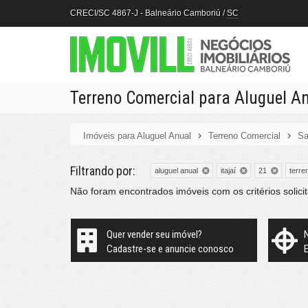
CRECI/SC 4867-J
- Balneário Camboriú /
SC
Terreno Comercial para Aluguel Anu
Imóveis para Aluguel Anual
Terreno Comercial
Sa
Filtrando por:
aluguel anual
itajaí
21
terre
Não foram encontrados imóveis com os critérios soli
Quer vender seu imóvel?
Cadastre-se e anuncie conosco