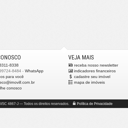
CONOSCO
VEJA MAIS
3311-8338
receba nosso newsletter
99724-8484 -
WhatsApp
indicadores financeiros
mos para você
cadastre seu imóvel
eco@imovill.com.br
mapa de imóveis
alhe conosco
/SC 4867-J
— Todos os direitos reservados.
Política de Privacidade