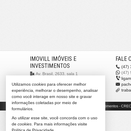
IMOVILL IMÓVEIS E
FALE 
INVESTIMENTOS
(47)
(47)
Av. Brasil, 2633, sala 1
liga
Centro - 88330-058
Utilizamos
cookies
para oferecer melhor
pach
Balneário Camboriú -
SC
trab
experiência, melhorar o desempenho, analisar
mapa google
como você interage em nosso site e gravar
informações coletadas por meio de
©
Copyright
2018-
2026
Imovill Imóveis e Investimentos -
CRECI
formulários.
Ao utilizar esse site, você concorda com o uso
de
cookies
. Para mais informações visite
Política de Privacidade
.