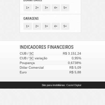
DORMITÓRIOS
1+
2+
3+
4+
5+
GARAGENS
1+
2+
3+
4+
5+
INDICADORES
FINANCEIROS
CUB /
SC
R$ 3.151,24
CUB /
SC
variação
0,95%
Poupança
0,6738%
Dólar Comercial
R$ 5,09
Euro
R$ 5,88
Site para imobiliárias
: Castel Digital