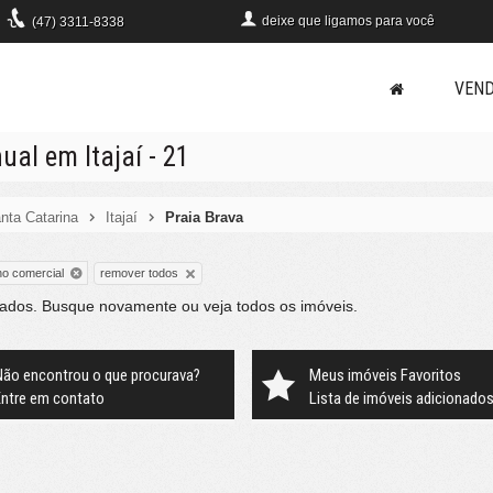
deixe que
ligamos para você
(47)
3311-8338
VEN
al em Itajaí - 21
nta Catarina
Itajaí
Praia Brava
remover todos
no comercial
citados. Busque novamente ou veja
todos os imóveis
.
Não encontrou o que procurava?
Meus imóveis Favoritos
Entre em contato
Lista de imóveis adicionado