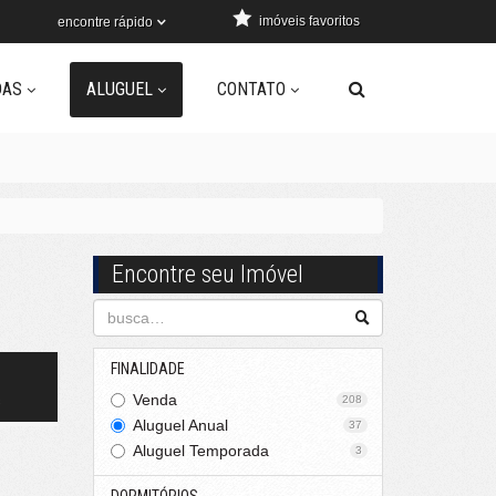
imóveis favoritos
encontre rápido
DAS
ALUGUEL
CONTATO
Encontre seu Imóvel
FINALIDADE
s
Venda
208
Aluguel Anual
37
Aluguel Temporada
3