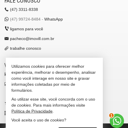
FALE CONOSCO
(47)
3311-8338
(47)
99724-8484 -
WhatsApp
ligamos para você
pacheco@imovill.com.br
trabalhe conosco
VEJA MAIS
Utilizamos
cookies
para oferecer melhor
experiência, melhorar o desempenho, analisar
receba nosso newsletter
como você interage em nosso site e gravar
indicadores financeiros
informações coletadas por meio de
formulários.
cadastre seu imóvel
Ao utilizar esse site, você concorda com o uso
imóveis favoritos
de
cookies
. Para mais informações visite
Política de Privacidade
.
mapa de imóveis
1
Você aceita o uso de
cookies
?