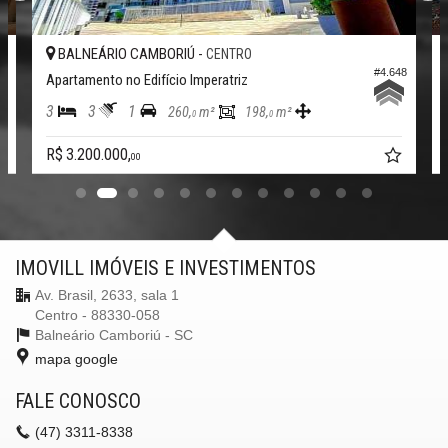
BALNEÁRIO CAMBORIÚ -
CENTRO
01
#4.648
Apartamento no Edifício Imperatriz
3
3
1
260,
m²
198,
m²
0
0
R$ 3.200.000,
00
IMOVILL IMÓVEIS E INVESTIMENTOS
Av. Brasil, 2633, sala 1
Centro - 88330-058
Balneário Camboriú -
SC
mapa google
FALE CONOSCO
(47)
3311-8338