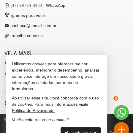
(47)
99724-8484 -
WhatsApp
ligamos para você
pacheco@imovill.com.br
trabalhe conosco
VEJA MAIS
receba nosso newsletter
Utilizamos
cookies
para oferecer melhor
experiência, melhorar o desempenho, analisar
indicadores financeiros
como você interage em nosso site e gravar
informações coletadas por meio de
cadastre seu imóvel
formulários.
imóveis favoritos
Ao utilizar esse site, você concorda com o uso
mapa de imóveis
de
cookies
. Para mais informações visite
2
Política de Privacidade
.
©
2026
CRECI/SC 4867-J
Política de Privacidade
Você aceita o uso de
cookies
?
aceito cookies
Site para imobiliárias
: Castel Digital