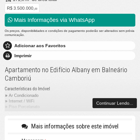
00
R$ 3.500.000,
00
Mais Informações via WhatsApp
Os preços, disponibilidades e condições de pagamento poderão ser alterados sem prévia
comunicação.
Adicionar aos Favoritos
Imprimir
Apartamento no Edifício Albany em Balneário
Camboriú
Características do Imóvel
Ar Condicionado
Internet / WiFi
Continuar Lendo...
Piso Porcelanato
Vista Mar
Decorado
Acabamento em Gesso
Mais informações sobre este imóvel
Móveis Planejados
Área de Serviço