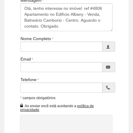
Mensagem
Living
Sala de Estar
Cozinha
Sacada Integrada
Lavabo
Sala de TV
Características do Empreendimento
Nome Completo
Portaria 24h
Portão Eletrônico
Elevador
Email
Telefone
*
campos obrigatórios
Ao enviar você está aceitando a
política de
privacidade
.