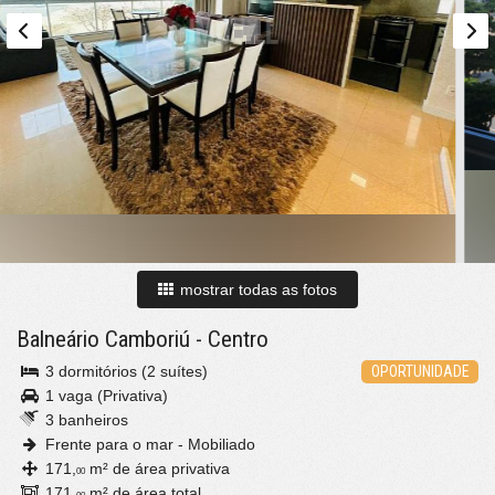
mostrar todas as fotos
Balneário Camboriú
-
Centro
3 dormitórios (2 suítes)
OPORTUNIDADE
1 vaga (Privativa)
3 banheiros
Frente para o mar - Mobiliado
171,
m² de área privativa
00
171,
m² de área total