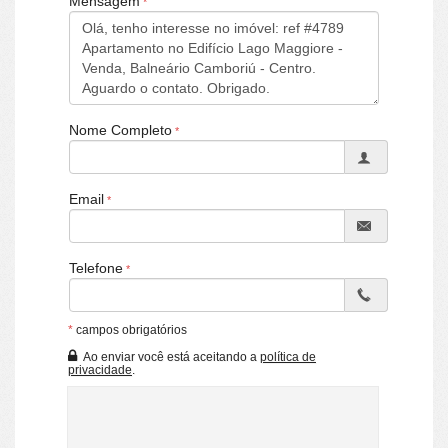
Mensagem
Piso Porcelanato
Características do Empreendimento
Salão de Festas
Portaria 24h
Nome Completo
Email
Telefone
*
campos obrigatórios
Ao enviar você está aceitando a
política de
privacidade
.