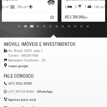
4
5
1
150,
m²
130,
m²
0
0
R$ 2.700.000,
00
IMOVILL IMÓVEIS E INVESTIMENTOS
Av. Brasil, 2633, sala 1
Centro - 88330-058
Balneário Camboriú -
SC
mapa google
FALE CONOSCO
(47)
3311-8338
(47)
99724-8484 -
WhatsApp
ligamos para você