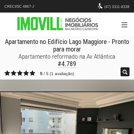
CRECI/SC 4867-J
(47)
3311-8338
Apartamento no Edifício Lago Maggiore
- Pronto
para morar
Apartamento reformado na Av Atlântica
#4.789
5
/
5
(
1
avaliação)