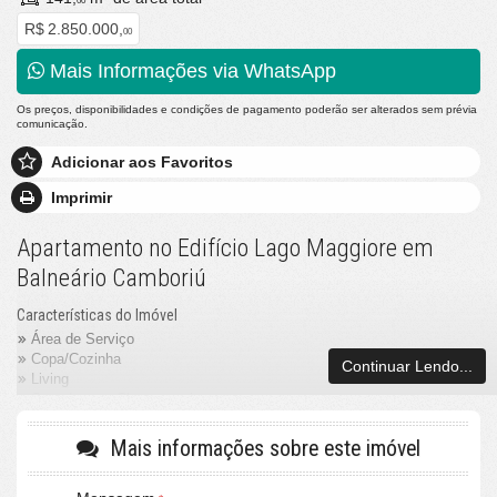
00
R$ 2.850.000,
00
Mais Informações via WhatsApp
Os preços, disponibilidades e condições de pagamento poderão ser alterados sem prévia
comunicação.
Adicionar aos Favoritos
Imprimir
Apartamento no Edifício Lago Maggiore em
Balneário Camboriú
Características do Imóvel
Área de Serviço
Copa/Cozinha
Continuar Lendo...
Living
Sacada com Churrasqueira
Sala de Estar
Sala de Jantar
Mais informações sobre este imóvel
Sacada Integrada
Lavabo