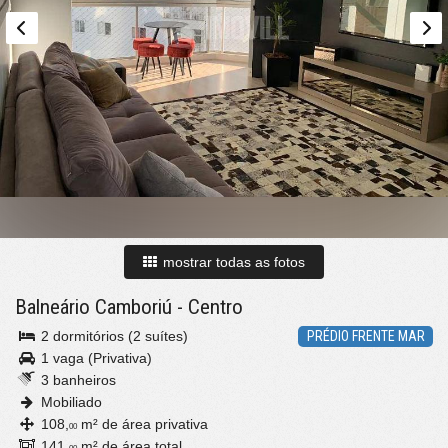
mostrar todas as fotos
Balneário Camboriú
-
Centro
2 dormitórios (2 suítes)
PRÉDIO FRENTE MAR
1 vaga (Privativa)
3 banheiros
Mobiliado
108,
m² de área privativa
00
141,
m² de área total