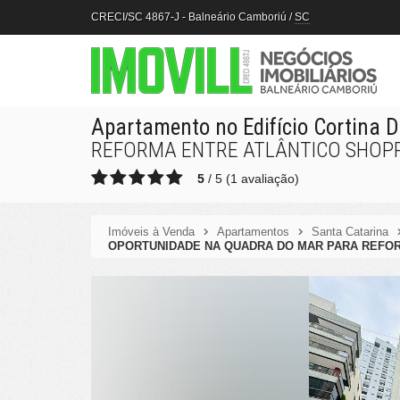
CRECI/SC 4867-J
- Balneário Camboriú /
SC
Apartamento no Edifício Cortina 
REFORMA ENTRE ATLÂNTICO SHOP
5
/
5
(
1
avaliação)
Imóveis à Venda
Apartamentos
Santa Catarina
OPORTUNIDADE NA QUADRA DO MAR PARA REFOR