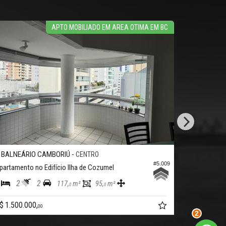
APTO MOBILIADO EM AREA OTIMA EM BC
CAMBORIÚ -
BALNEÁRIO CAMBORIÚ
CENTRO
#5.009
 Edifício Ilha de Cozumel
Apartamento no Edifício 
2
3
2
2
117,
m²
95,
m²
185,
0
0
0
R$ 1.850.000,
00
00
2