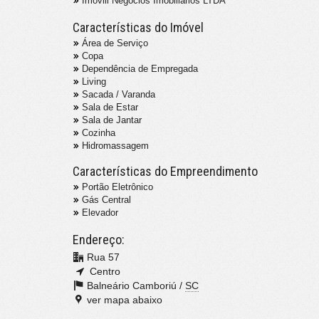
Imovill Negócios Imobiliários LTDA
Características do Imóvel
Área de Serviço
Copa
Dependência de Empregada
Living
Sacada / Varanda
Sala de Estar
Sala de Jantar
Cozinha
Hidromassagem
Características do Empreendimento
Portão Eletrônico
Gás Central
Elevador
Endereço:
Rua 57
Centro
Balneário Camboriú /
SC
ver mapa abaixo