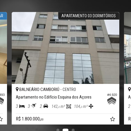
APARTAMENTO 03 DORMITÓRIOS
ALNEÁRIO CAMBORIÚ -
BALNEÁRIO 
CENTRO
#4.920
rtamento no Edifício Esquina dos Açores
Apartamento no
3
2
2
2
142,
m²
104,
m²
0
0
1.800.000,
R$ 1.500.000,
00