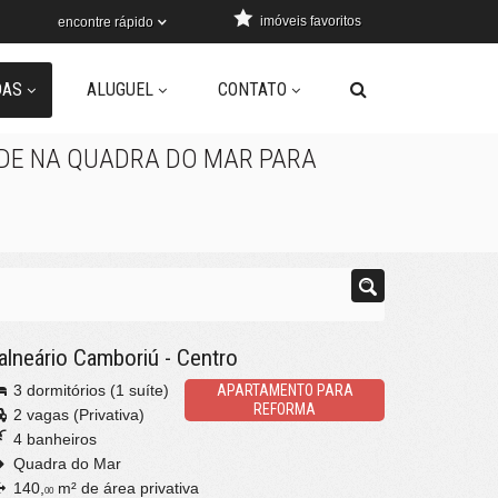
imóveis favoritos
encontre rápido
DAS
ALUGUEL
CONTATO
DE NA QUADRA DO MAR PARA
alneário Camboriú
-
Centro
3 dormitórios (1 suíte)
APARTAMENTO PARA
REFORMA
2 vagas (Privativa)
4 banheiros
Quadra do Mar
140,
m² de área privativa
00