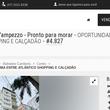
deixe que
ligamos para você
(47)
3311-8338
VEN
D'ampezzo
- Pronto para morar
-
OPORTUNIDA
-
#4.827
PING E CALÇADÃO
Balneário Camboriú
Centro
MA ENTRE ATLÂNTICO SHOPPING E CALÇADÃO
B