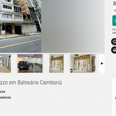
R
Os
al
ezzo em Balneário Camboriú
cia
mitório