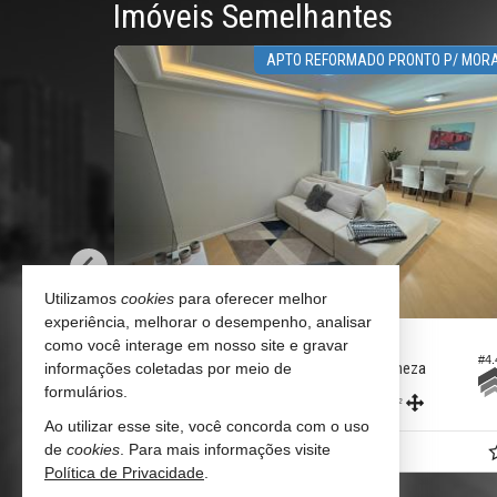
Imóveis Semelhantes
APTO REFORMADO PRONTO P/ MORAR
Utilizamos
cookies
para oferecer melhor
experiência, melhorar o desempenho, analisar
BALNEÁRIO CAMBORIÚ -
B
CENTRO
como você interage em nosso site e gravar
3
#4.493
Apartamento no Residencial Águas de Veneza
Apa
informações coletadas por meio de
formulários.
3
2
2
3
205,
m²
182,
m²
0
0
Ao utilizar esse site, você concorda com o uso
R$ 1.790.000,
R$ 
de
cookies
. Para mais informações visite
00
Política de Privacidade
.