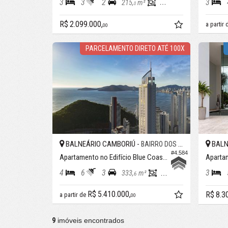
3
3
2
3
215,
m²
178,
m²
0
0
R$ 2.099.000,
a partir
00
PARCELAMENTO DIRETO ATÉ 100X
BALNEÁRIO CAMBORIÚ -
BALN
BAIRRO DOS PIONEIROS
#4.584
Apartamento no Edifício Blue Coast Tower
4
6
3
3
333,
m²
164,
m²
6
3
R$ 5.410.000,
R$ 8.3
a partir de
00
9
imóveis encontrados