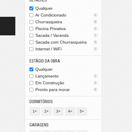
DETALHES
Qualquer
Ar Condicionado
4
Churrasqueira
8
Piscina Privativa
2
s
Sacada / Varanda
1
Sacada com Churrasqueira
3
Internet / WiFi
2
ESTÁGIO DA OBRA
Qualquer
Lançamento
1
Em Construção
2
Pronto para morar
6
DORMITÓRIOS
1+
2+
3+
4+
5+
GARAGENS