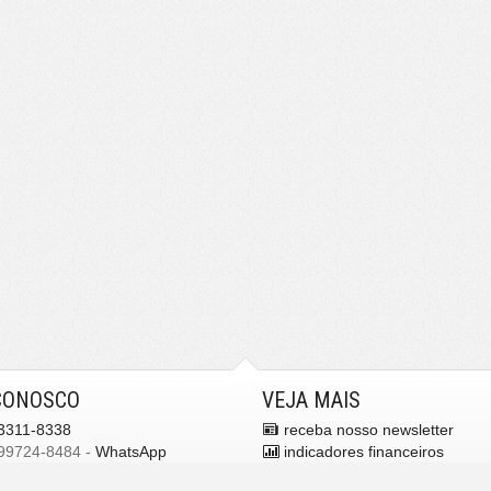
CONOSCO
VEJA MAIS
3311-8338
receba nosso newsletter
99724-8484 -
WhatsApp
indicadores financeiros
mos para você
cadastre seu imóvel