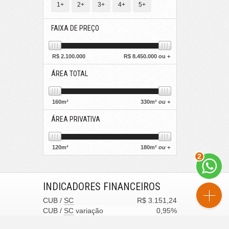
1+
2+
3+
4+
5+
FAIXA DE PREÇO
R$
2.100.000
R$
8.450.000 ou +
ÁREA TOTAL
160
m²
330
m²
ou +
ÁREA PRIVATIVA
120
m²
180
m²
ou +
2
INDICADORES
FINANCEIROS
CUB /
SC
R$ 3.151,24
CUB /
SC
variação
0,95%
Poupança
0,6738%