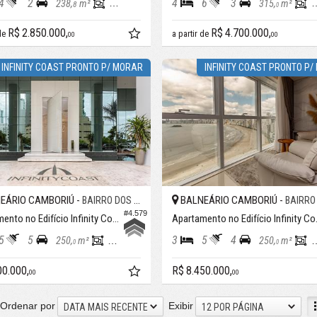
4
2
4
6
3
238,
m²
136,
m²
315,
m²
8
8
0
R$ 2.850.000,
R$ 4.700.000,
 de
a partir de
00
00
INFINITY COAST PRONTO P/ MORAR
INFINITY COAST PRONTO P
EÁRIO CAMBORIÚ -
BALNEÁRIO CAMBORIÚ -
BAIRRO DOS PIONEIROS
BAIRRO DOS P
#4.579
Apartamento no Edifício Infinity Coast
Apartam
5
5
3
5
4
250,
m²
182,
m²
250,
m²
0
0
0
00.000,
R$ 8.450.000,
00
00
Ordenar por
Exibir
DATA MAIS RECENTE
12 POR PÁGINA