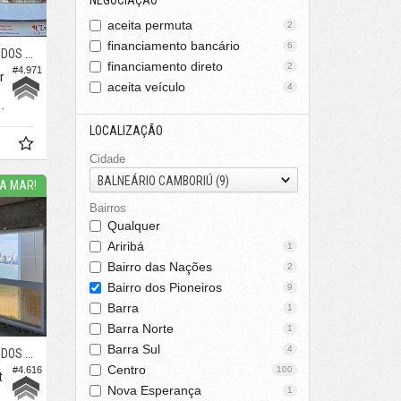
NEGOCIAÇÃO
aceita permuta
2
financiamento bancário
6
IONEIROS
financiamento direto
2
#4.971
r
aceita veículo
4
115,
m²
0
LOCALIZAÇÃO
Cidade
BALNEÁRIO CAMBORIÚ (9)
TA MAR!
Bairros
Qualquer
Ariribá
1
Bairro das Nações
2
Bairro dos Pioneiros
9
Barra
1
Barra Norte
1
Barra Sul
4
IONEIROS
Centro
#4.616
100
t
Nova Esperança
1