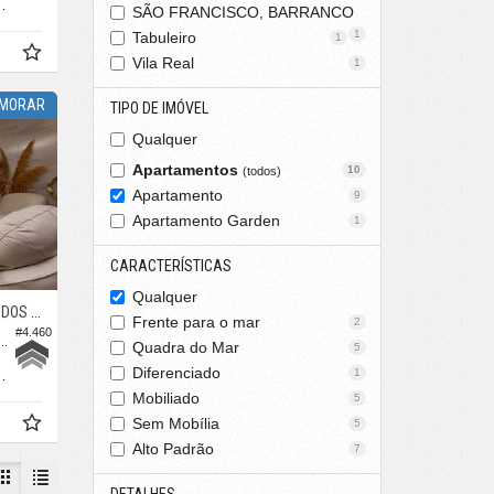
164,
m²
3
SÃO FRANCISCO, BARRANCO
1
Tabuleiro
1
Vila Real
1
/ MORAR
TIPO DE IMÓVEL
Qualquer
Apartamentos
10
(todos)
Apartamento
9
Apartamento Garden
1
CARACTERÍSTICAS
Qualquer
IONEIROS
Frente para o mar
2
#4.460
ento no Edifício Infinity Coast
Quadra do Mar
5
Diferenciado
1
165,
m²
0
Mobiliado
5
Sem Mobília
5
Alto Padrão
7