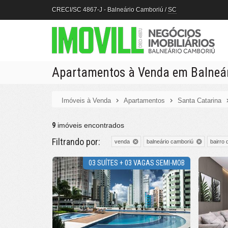
CRECI/SC 4867-J
- Balneário Camboriú /
SC
Apartamentos à Venda em Balneár
Imóveis à Venda
Apartamentos
Santa Catarina
9
imóveis encontrados
Filtrando por:
venda
balneário camboriú
bairro 
03 SUÍTES + 03 VAGAS SEMI-MOB