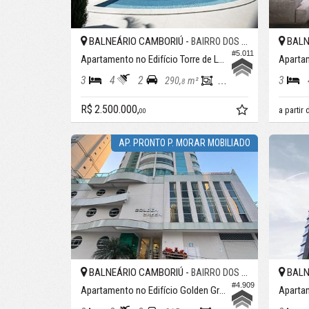
BALNEÁRIO CAMBORIÚ -
BALN
BAIRRO DOS PIONEIROS
#5.011
Apartamento no Edifício Torre de Lyon
3
4
2
3
290,
m²
139,
m²
8
6
R$ 2.500.000,
a partir
00
AP. PRONTO P. MORAR MOBILIADO
BALNEÁRIO CAMBORIÚ -
BALN
BAIRRO DOS PIONEIROS
#4.909
Apartamento no Edifício Golden Green