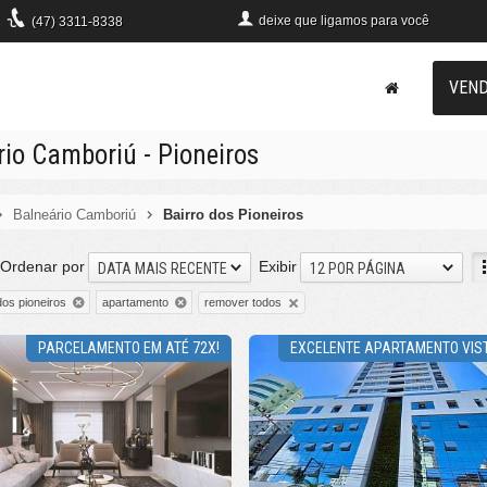
deixe que
ligamos para você
(47)
3311-8338
VEN
io Camboriú - Pioneiros
Balneário Camboriú
Bairro dos Pioneiros
Ordenar por
Exibir
DATA MAIS RECENTE
12 POR PÁGINA
remover todos
dos pioneiros
apartamento
PARCELAMENTO EM ATÉ 72X!
EXCELENTE APARTAMENTO VIS