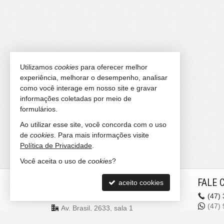
Utilizamos
cookies
para oferecer melhor
experiência, melhorar o desempenho, analisar
como você interage em nosso site e gravar
informações coletadas por meio de
formulários.
Ao utilizar esse site, você concorda com o uso
de
cookies
. Para mais informações visite
Política de Privacidade
.
Você aceita o uso de
cookies
?
IMOVILL IMÓVEIS E
FALE 
aceito cookies
INVESTIMENTOS
(47)
(47)
Av. Brasil, 2633, sala 1
liga
Centro - 88330-058