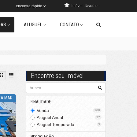
imóveis favoritos
encontre rápido
DAS
ALUGUEL
CONTATO
Encontre seu Imóvel
TA MAR
FINALIDADE
Venda
208
Aluguel Anual
37
Aluguel Temporada
3