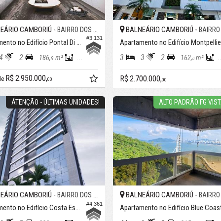
EÁRIO CAMBORIÚ -
BALNEÁRIO CAMBORIÚ -
BAIRRO DOS PIONEIROS
BAIRRO DOS P
#3.131
Apartamento no Edifício Pontal Di Vitta Residence
Apartamento no Edifício Montpellie
4
2
3
3
2
186,
m²
130,
m²
162,
m²
9
7
0
R$ 2.950.000,
R$ 2.700.000,
 de
00
00
ÁTENÇÃO - ÚLTIMAS UNIDADES!
ALTO PADRÃO FG VIS
EÁRIO CAMBORIÚ -
BALNEÁRIO CAMBORIÚ -
BAIRRO DOS PIONEIROS
BAIRRO DOS P
#4.361
Apartamento no Edifício Costa Esmeralda Residence
Apartamento no Edifício Blue Coas