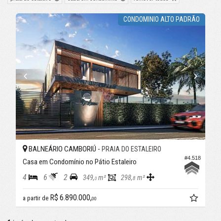
CONDOMINIO ALTO PADRÃO
BALNEÁRIO CAMBORIÚ -
PRAIA DO ESTALEIRO
#4.518
Casa em Condomínio no Pátio Estaleiro
4
6
2
349,
m²
298,
m²
8
0
R$ 6.890.000,
a partir de
00