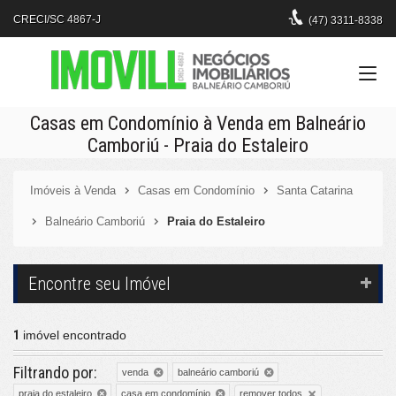
CRECI/SC 4867-J
(47)
3311-8338
Casas em Condomínio à Venda em Balneário
Camboriú - Praia do Estaleiro
Imóveis à Venda
Casas em Condomínio
Santa Catarina
Balneário Camboriú
Praia do Estaleiro
Encontre seu Imóvel
1
imóvel encontrado
Filtrando por:
venda
balneário camboriú
remover todos
praia do estaleiro
casa em condomínio