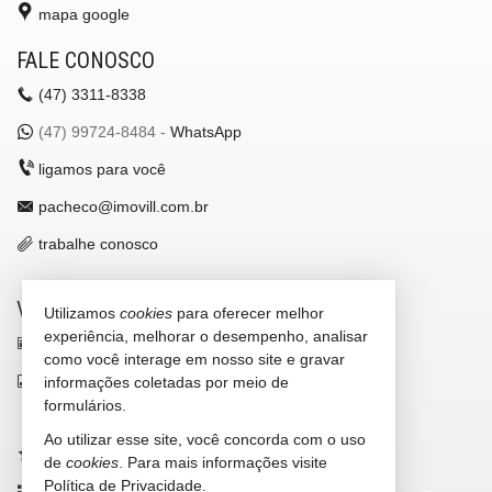
mapa google
FALE CONOSCO
(47)
3311-8338
(47)
99724-8484 -
WhatsApp
ligamos para você
pacheco@imovill.com.br
trabalhe conosco
VEJA MAIS
Utilizamos
cookies
para oferecer melhor
experiência, melhorar o desempenho, analisar
receba nosso newsletter
como você interage em nosso site e gravar
indicadores financeiros
informações coletadas por meio de
formulários.
cadastre seu imóvel
Ao utilizar esse site, você concorda com o uso
imóveis favoritos
de
cookies
. Para mais informações visite
Política de Privacidade
.