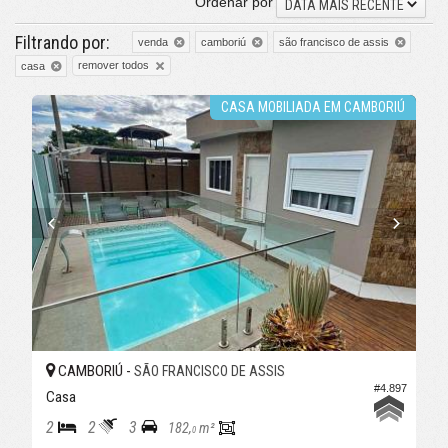
Ordenar por
DATA MAIS RECENTE
Filtrando por:
venda
camboriú
são francisco de assis
remover todos
casa
CASA MOBILIADA EM CAMBORIÚ
CAMBORIÚ -
SÃO FRANCISCO DE ASSIS
#4.897
Casa
2
2
3
182,
m²
0