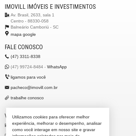
IMOVILL IMÓVEIS E INVESTIMENTOS
Av. Brasil, 2633, sala 1
Centro - 88330-058
Balneário Camboriú -
SC
mapa google
FALE CONOSCO
(47)
3311-8338
(47)
99724-8484 -
WhatsApp
ligamos para você
pacheco@imovill.com.br
trabalhe conosco
VEJA MAIS
Utilizamos
cookies
para oferecer melhor
experiência, melhorar o desempenho, analisar
receba nosso newsletter
como você interage em nosso site e gravar
indicadores financeiros