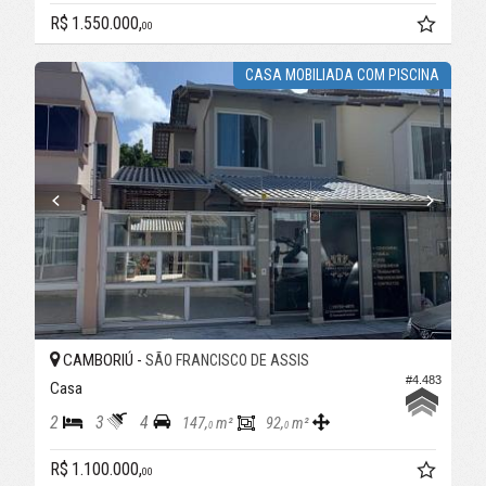
R$ 1.550.000,
00
CASA MOBILIADA COM PISCINA
CAMBORIÚ -
SÃO FRANCISCO DE ASSIS
#4.483
Casa
2
3
4
147,
m²
92,
m²
0
0
R$ 1.100.000,
00