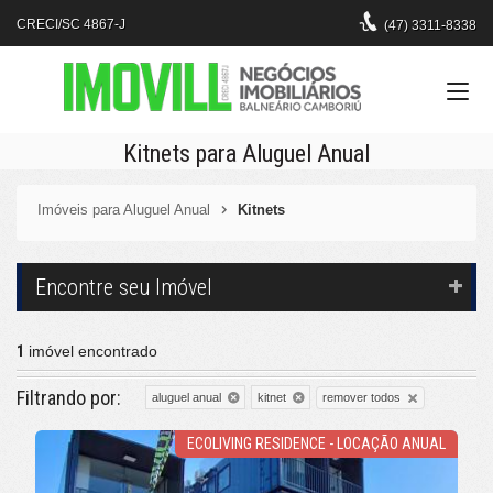
CRECI/SC 4867-J
(47)
3311-8338
Kitnets para Aluguel Anual
Imóveis para Aluguel Anual
Kitnets
Encontre seu Imóvel
1
imóvel encontrado
Filtrando por:
remover todos
aluguel anual
kitnet
ECOLIVING RESIDENCE - LOCAÇÃO ANUAL