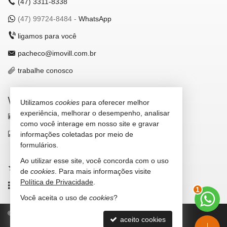
(47)
3311-8338
(47)
99724-8484 -
WhatsApp
ligamos para você
pacheco@imovill.com.br
trabalhe conosco
VEJA MAIS
Utilizamos
cookies
para oferecer melhor
experiência, melhorar o desempenho, analisar
receba nosso newsletter
como você interage em nosso site e gravar
indicadores financeiros
informações coletadas por meio de
formulários.
cadastre seu imóvel
Ao utilizar esse site, você concorda com o uso
imóveis favoritos
de
cookies
. Para mais informações visite
Política de Privacidade
.
mapa de imóveis
1
Você aceita o uso de
cookies
?
©
2026
CRECI/SC 4867-J
Política de Privacidade
aceito cookies