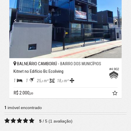
BALNEÁRIO CAMBORIÚ -
BAIRRO DOS MUNICÍPIOS
#4.902
Kitnet no Edifício Bc Ecoliving
1
1
25,
m²
18,
m²
0
0
R$ 2.000,
00
1
imóvel encontrado
5
/
5
(
1
avaliação)