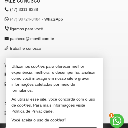
FALE CONOSCO
(47)
3311-8338
(47)
99724-8484 -
WhatsApp
ligamos para você
pacheco@imovill.com.br
trabalhe conosco
VEJA MAIS
Utilizamos
cookies
para oferecer melhor
experiência, melhorar o desempenho, analisar
receba nosso newsletter
como você interage em nosso site e gravar
indicadores financeiros
informações coletadas por meio de
formulários.
cadastre seu imóvel
Ao utilizar esse site, você concorda com o uso
imóveis favoritos
de
cookies
. Para mais informações visite
Política de Privacidade
.
mapa de imóveis
1
Você aceita o uso de
cookies
?