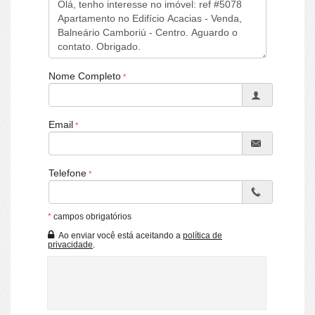
mais privilegiadas da cidade, de frente para a Praia Central e próximo
aos principais serviços, comércios e opções de lazer. O condomínio
está situado em uma das regiões mais valorizadas do município,
proporcionando praticidade para o dia a dia e fácil acesso a tudo o
que Balneário Camboriú tem de melhor.
Distâncias aproximadas
praia central em frente ao edifício (acesso direto à orla).
Nome Completo
Aproximadamente 100 m até o Mercado Brasil.
Aproximadamente 2,0 km até o Supermercado Meschke
Cerca de 200 metros até o 3300 Botanique Food Hall.
Email
Cerca de 300 metros até o Kombina Felice Restaurante Italiano.
Aproximadamente 3,5 km até o Hospital Unimed Balneário Camboriú.
Aproximadamente 250 metros até o 3300 Botanique Food Hall, um
dos principais polos gastronômicos e de convivência da região.
Telefone
Características do Imóvel
Ar Condicionado
Piso Cerâmico
*
campos obrigatórios
TV a Cabo
Infra para Ar Split
Ao enviar você está aceitando a
política de
privacidade
.
Decorado
Acabamento em Gesso
Aceita Pet
Sala para 2 Ambientes
Cozinha
Entrada de Serviço