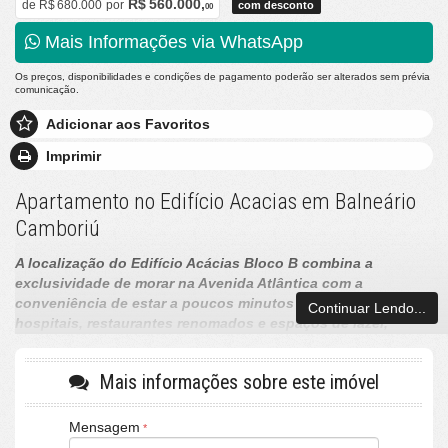
R$ 560.000,
de
R$ 680.000
por
com desconto
00
Mais Informações via WhatsApp
Os preços, disponibilidades e condições de pagamento poderão ser alterados sem prévia
comunicação.
Adicionar aos Favoritos
Imprimir
Apartamento no Edifício Acacias em Balneário
Camboriú
A localização do Edifício Acácias Bloco B combina a
exclusividade de morar na Avenida Atlântica com a
conveniência de estar a poucos minutos de supermercados,
Continuar Lendo...
hospitais, restaurantes renomados e espaços de lazer,
tornando-o uma excelente opção para moradia, veraneio ou
investimento.
Mais informações sobre este imóvel
Edifício Acácias Bloco B – Balneário Camboriú ((quadra mar))
Localizado na Avenida Atlântica, nº 3066, no coração de Balneário
Mensagem
Camboriú, o Edifício Acácias Bloco A oferece uma das localizações