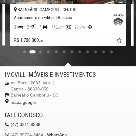
BALNEÁRIO CAMBORIÚ -
CENTRO
65
#4.439
Apartamento no Edifício Acácias
3
2
1
115,
m²
90,
m²
0
0
R$ 1.700.000,
00
IMOVILL IMÓVEIS E INVESTIMENTOS
Av. Brasil, 2633, sala 1
Centro - 88330-058
Balneário Camboriú -
SC
mapa google
FALE CONOSCO
(47)
3311-8338
(47)
99724-8484 -
WhatsApp