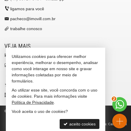
ligamos para você
pacheco@imovill.com.br
trabalhe conosco
VEJA MAIS
receba nosso newsletter
Utilizamos
cookies
para oferecer melhor
experiência, melhorar o desempenho, analisar
indicadores financeiros
como você interage em nosso site e gravar
informações coletadas por meio de
cadastre seu imóvel
formulários.
imóveis favoritos
Ao utilizar esse site, você concorda com o uso
2
mapa de imóveis
de
cookies
. Para mais informações visite
Política de Privacidade
.
©
2026
CRECI/SC 4867-J
Política de Privacidade
Você aceita o uso de
cookies
?
aceito cookies
Site para imobiliárias
: Castel Digital