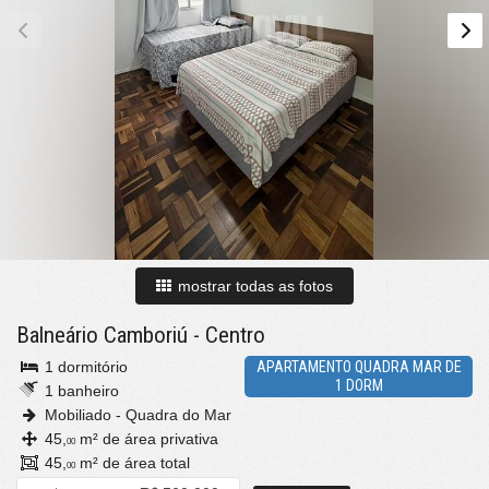
mostrar todas as fotos
Balneário Camboriú
-
Centro
1 dormitório
APARTAMENTO QUADRA MAR DE
1 DORM
1 banheiro
Mobiliado - Quadra do Mar
45,
m² de área privativa
00
45,
m² de área total
00