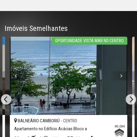
Centro
Balneário Camboriú /
SC
ver mapa abaixo
Imóveis Semelhantes
M
OPORTUNIDADE VISTA MAR NO CENTRO
BALNEÁRIO CAMBORIÚ -
CENTRO
78
#5.084
Apartamento no Edifício Acácias Bloco a