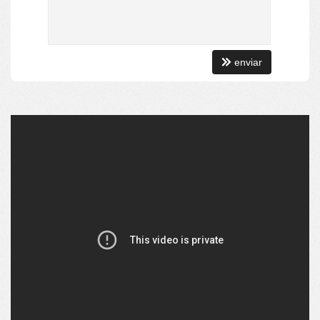
Entrada de Banhistas
[ LAZER & CONVIVÊNCIA ]:
Salão de Festas
enviar
[ VALOR DE INVESTIMENTO ]:
SOMENTE R$ 1.700.000,00
[ CONDIÇÕES DE PAGAMENTO ]:
Estuda propostas.
[ ATENÇÃO ]:
Disponibilidade, valores e condições e pagamento podem sofrer
alterações sem prévio aviso!
[ INFORMAÇÕES & AGENDAMENTO ]:
Informações ou agendamento: 47 3311.8338
Imovill Negócios Imobiliários LTDA
CRECI - 4867J
.