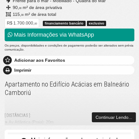
Frente para o mar - Mobiliado - Quadra do Mar
90,
m² de área privativa
00
115,
m² de área total
00
R$ 1.700.000,
financiamento bancário
exclusivo
00
Mais Informações via WhatsApp
Os preços, disponibilidades e condições de pagamento poderão ser alterados sem prévia
comunicação.
Adicionar aos Favoritos
Imprimir
Apartamento no Edifício Acácias em Balneário
Camboriú
[ DISTÂNCIAS ]:
Continuar Lendo...
Av Atlântica (Praia): 20m
Avenida Brasil: 100m
Terceira Avenida: 615m
Marginal Leste: 1,0km