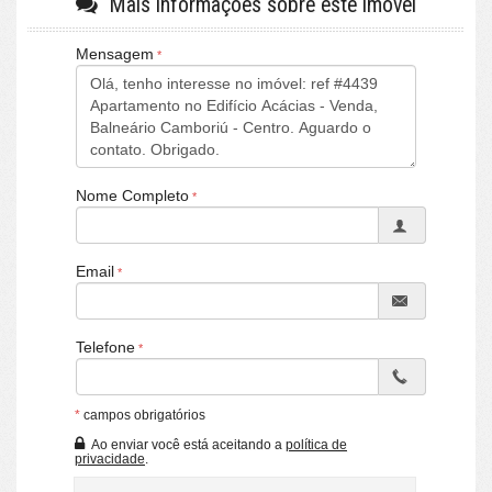
Mais informações sobre este imóvel
[ O APARTAMENTO ]:
Mensagem
Prédio Frente Mar
Apto lateral
Mobiliado
Equipado
90m² Privativo
1 Suíte
2 Dormitórios
Nome Completo
1 BWC Social
Sala Estar
Sala de Jantar
Email
Cozinha
Área de Serviço
1 Vaga Privativa
Telefone
[ O CONDOMÍNIO ]:
Frente Mar
Hall Social Decorado
*
campos obrigatórios
02 Elevadores
Ao enviar você está aceitando a
política de
Gás Central
privacidade
.
Interfone
Portão Eletrônico