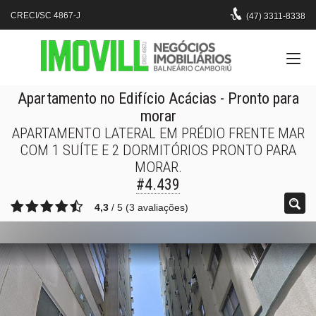
CRECI/SC 4867-J
(47)
3311-8338
Apartamento no Edifício Acácias
- Pronto para
morar
APARTAMENTO LATERAL EM PRÉDIO FRENTE MAR
COM 1 SUÍTE E 2 DORMITÓRIOS PRONTO PARA
MORAR.
#4.439
4,3
/
5
(
3
avaliações)