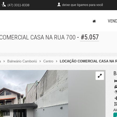
deixe que
ligamos para você
(47)
3311-8338
VEN
-
#5.057
COMERCIAL CASA NA RUA 700
a
Balneário Camboriú
Centro
LOCAÇÃO COMERCIAL CASA NA R
B
Al