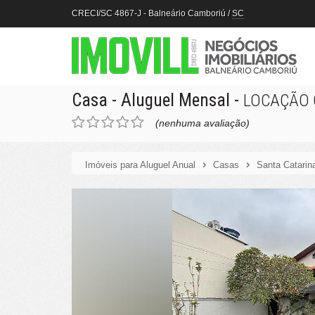
CRECI/SC 4867-J
- Balneário Camboriú /
SC
Casa
- Aluguel Mensal
-
LOCAÇÃO 
(nenhuma avaliação)
Imóveis para Aluguel Anual
Casas
Santa Catarin