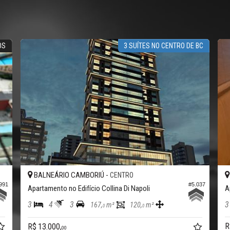
3 SUÍTES NO CENTRO DE BC
BALNEÁRIO CAMBORIÚ -
BAL
CENTRO
#5.037
Apartamento no Edifício Collina Di Napoli
Aparta
3
4
3
3
167,
m²
120,
m²
0
0
R$ 17
R$ 13.000,
00