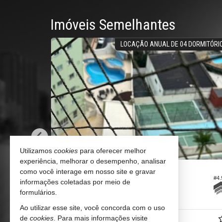
Imóveis Semelhantes
STA MAR
LOCAÇÃO ANUAL DE 04 DORMITÓRIOS
Utilizamos
cookies
para oferecer melhor
experiência, melhorar o desempenho, analisar
BALNEÁRIO CAMBORIÚ -
CENTRO
como você interage em nosso site e gravar
#5.083
#4.991
Apartamento no Edifício Villa Serena
informações coletadas por meio de
formulários.
4
4
3
144,
m²
0
Ao utilizar esse site, você concorda com o uso
R$ 18.000,
de
cookies
. Para mais informações visite
00