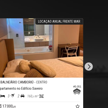
LOCAÇAO ANUAL FRENTE MAR
NEÁRIO CAMBORIÚ -
BALNEÁRIO CA
CENTRO
#5.051
mento no Edifício Saveiro
Apartamento no E
3
2
3
4
3
160,
m²
0
.000,
R$ 11.000,
00
00