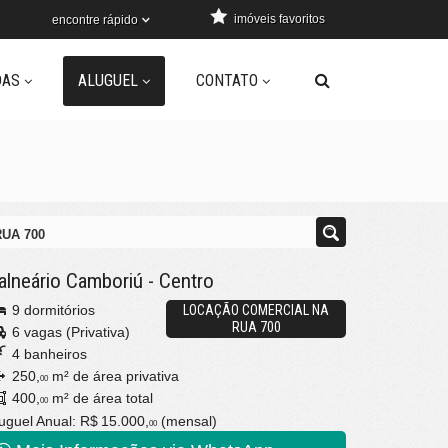
imóveis favoritos
encontre rápido
DAS
ALUGUEL
CONTATO
UA 700
alneário Camboriú
-
Centro
9 dormitórios
LOCAÇÃO COMERCIAL NA
RUA 700
6 vagas (Privativa)
4 banheiros
250,
m² de área privativa
00
400,
m² de área total
00
uguel Anual:
R$ 15.000,
(mensal)
00