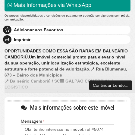
Mais Informações via WhatsApp
Os preços, disponibilidades e condições de pagamento poderão ser alterados sem prévia
comunicação.
Adicionar aos Favoritos
Imprimir
OPORTUNIDADES COMO ESSA SÃO RARAS EM BALNEÁRIO
CAMBORIÚ.
Um imóvel comercial pronto para elevar o nível
da sua operação, unir localização estratégica, excelente
estrutura e forte potencial de valorização.
📍 Rua Blumenau,
673 – Bairro dos Municípios
📍 Balneário Camboriú / SC
🏢 GALPÃO COMERCIAL /
Continuar Lendo...
LOGÍSTICO
Ideal para empresas, depósitos, centros de distribuição,
operações logísticas, oficinas, auto centers, comércios e
investidores.
✔ Aproximadamente 240m² de área construída
Mais informações sobre este imóvel
✔ Pé-direito alto
✔ Energia trifásica
Mensagem
✔ Excelente acesso operacional
✔ Fachada moderna