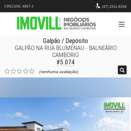
CRECI/SC 4867-J
(47)
3311-8338
Galpão / Depósito
GALPÃO NA RUA BLUMENAU - BALNEÁRIO
CAMBORIÚ
#5.074
(nenhuma avaliação)