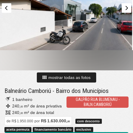
mostrar todas as fotos
Balneário Camboriú
-
Bairro dos Municípios
1 banheiro
GALPÃO RUA BLUMENAU -
BALN.CAMBORIÚ
240,
m² de área privativa
00
240,
m² de área total
00
R$ 1.630.000,
de
R$ 1.950.000
por
com desconto
00
aceita permuta
financiamento bancário
exclusivo