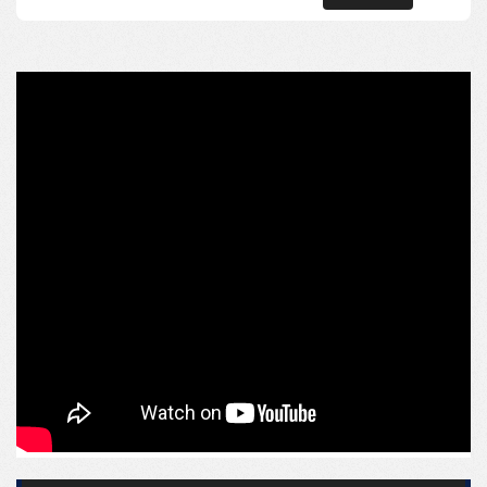
Depósito
Operação logística
Comércio
Oficina
Empresas em expansão
Aceita permuta e automóvel na negociação.
Entre em contato e conheça essa oportunidade exclusiva.
IMOVILL NEGÓCIOS IMOBILIÁRIOS
“Conectando pessoas aos melhores lugares para viver e ser feliz.”
Características do Imóvel
Banheiro de Serviço
Banheiro Social
Características do Empreendimento
Portão Eletrônico
Câmeras de Segurança
Acessibilidade para PNE
Endereço:
Rua BLUMENAU
Bairro dos Municípios
Balneário Camboriú /
SC
ver mapa abaixo