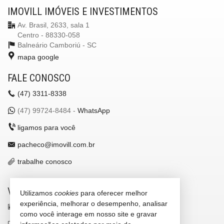
IMOVILL IMÓVEIS E INVESTIMENTOS
Av. Brasil, 2633, sala 1
Centro - 88330-058
Balneário Camboriú -
SC
mapa google
FALE CONOSCO
(47)
3311-8338
(47)
99724-8484 -
WhatsApp
ligamos para você
pacheco@imovill.com.br
trabalhe conosco
VEJA MAIS
Utilizamos
cookies
para oferecer melhor
experiência, melhorar o desempenho, analisar
receba nosso newsletter
como você interage em nosso site e gravar