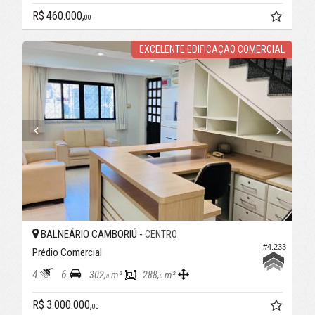
R$ 460.000,
00
EXCELENTE EDIFICAÇÃO COMERCIAL
BALNEÁRIO CAMBORIÚ -
CENTRO
#4.233
Prédio Comercial
4
6
302,
m²
288,
m²
0
0
R$ 3.000.000,
00