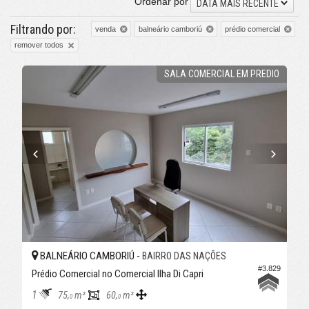
Ordenar por
DATA MAIS RECENTE
Filtrando por:
venda
balneário camboriú
prédio comercial
remover todos
SALA COMERCIAL EM PREDIO
BALNEÁRIO CAMBORIÚ -
BAIRRO DAS NAÇÕES
#3.829
Prédio Comercial no Comercial Ilha Di Capri
1
75,
m²
60,
m²
0
0