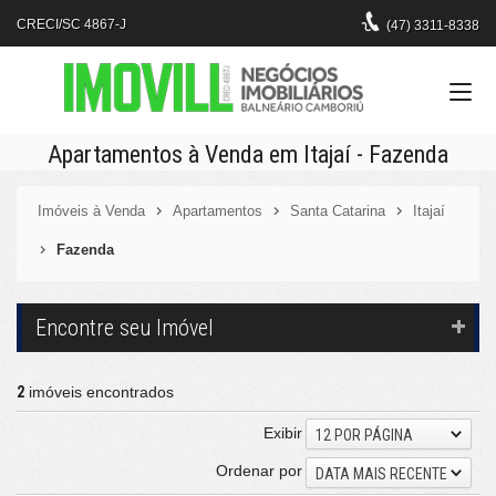
CRECI/SC 4867-J
(47)
3311-8338
Apartamentos à Venda em Itajaí - Fazenda
Imóveis à Venda
Apartamentos
Santa Catarina
Itajaí
Fazenda
Encontre seu Imóvel
2
imóveis encontrados
Exibir
12 POR PÁGINA
Ordenar por
DATA MAIS RECENTE