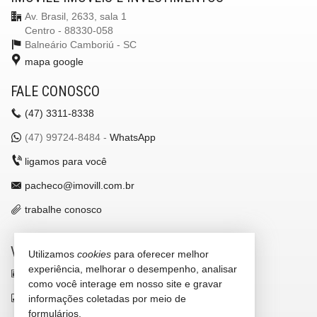
Av. Brasil, 2633, sala 1
Centro - 88330-058
Balneário Camboriú -
SC
mapa google
FALE CONOSCO
(47)
3311-8338
(47)
99724-8484 -
WhatsApp
ligamos para você
pacheco@imovill.com.br
trabalhe conosco
VEJA MAIS
Utilizamos
cookies
para oferecer melhor
experiência, melhorar o desempenho, analisar
receba nosso newsletter
como você interage em nosso site e gravar
indicadores financeiros
informações coletadas por meio de
formulários.