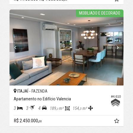
MOBILIADO E DECORADO
ITAJAÍ -
FAZENDA
#4.610
Apartamento no Edifício Valencia
3
3
4
189,
m²
154,
m²
3
0
R$ 2.450.000,
00