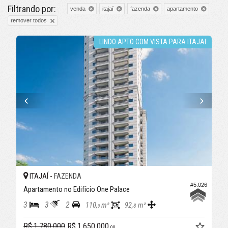
Filtrando por:
venda
itajaí
fazenda
apartamento
remover todos
LINDO APTO COM VISTA PARA ITAJAI
ITAJAÍ -
FAZENDA
#5.026
Apartamento no Edifício One Palace
3
3
2
110,
m²
92,
m²
8
0
R$ 1.780.000
R$ 1.650.000,
00