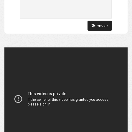
[ O CONDOMÍNIO ]:
Alto Luxo
Alto Padrão de Acabamento
Hall Social Finamente Decorado
enviar
Hall de Serviço Independente
Guarita de Segurança
Sistema Interno de Segurança
Elevadores de Alta Performance
2 Elevadores Social
1 Elevador de Serviço
1 Elevadore de Segurança
Gerador de Energia
Portão Eletrônico
[ LAZER & CONVIVÊNCIA ]:
Salão de Festas c/ Espaço Gourmet
Sala de Jogos
Business Center
Pub
Bar
Wine Bar
Playground
Baby Room