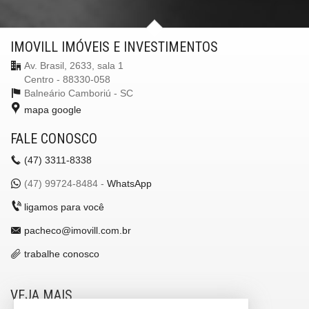
Gerador
Sala de Jogos
Salão de Festas
Cinema
IMOVILL IMÓVEIS E INVESTIMENTOS
Piscina
Av. Brasil, 2633, sala 1
Quadra Esportiva
Spa
Centro - 88330-058
Espaço Gourmet
Balneário Camboriú -
SC
Espaço Fitness
mapa google
Portaria 24h
Medidores Individuais
FALE CONOSCO
Captação de Água
Portão Eletrônico
(47)
3311-8338
Playground
Brinquedoteca
(47)
99724-8484 -
WhatsApp
Pet Care
Quiosque Externo
ligamos para você
Automação Predial
Piscina Infantil
pacheco@imovill.com.br
Bicicletário
Câmeras de Segurança
trabalhe conosco
Gás Central
Elevador
Depósito
VEJA MAIS
Deck Molhado