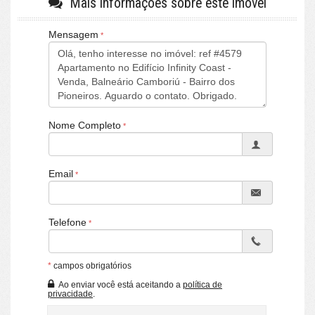
Mais informações sobre este imóvel
[ O APARTAMENTO ]:
Quadra do Mar
Alto Padrão FG
Mensagem
Andar Alto
Vista Mar Definida
Janelas Infinity
Fechadura Eletrônica
Finamente Mobiliado
Finamente Equipado
Finamente Decorado
Nome Completo
182m² Privativo
1 Suíte Master
2 Suítes Standart's
1 Lavabo Social
Email
Sala de Jantar
Sala de Estar/TV
Sacada Integrada
Telefone
Cozinha e Copa
Área de Serviço
Entrada de Serviço
Lavabo de Serviço
*
campos obrigatórios
Piso Porcelanato
Ao enviar você está aceitando a
política de
Acabamento em Gesso
privacidade
.
5 Vagas Privativas