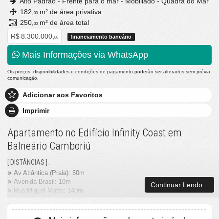
Alto Padrão - Frente para o mar - Mobiliado - Quadra do Mar
182,
m² de área privativa
00
250,
m² de área total
00
R$ 8.300.000,
financiamento bancário
00
Mais Informações via WhatsApp
Os preços, disponibilidades e condições de pagamento poderão ser alterados sem prévia
comunicação.
Adicionar aos Favoritos
Imprimir
Apartamento no Edifício Infinity Coast em
Balneário Camboriú
[ DISTÂNCIAS ]:
Av Atlântica (Praia): 50m
Avenida Brasil: 10m
Continuar Lendo...
Rua Miguel Matte: 140m
Avenida do Estado: 490m