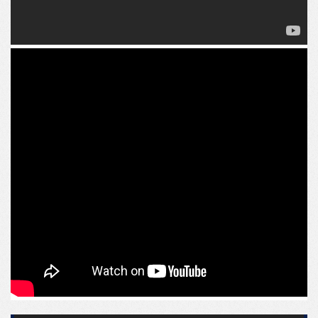
Cinema
Muro de Escalada
Mini Golf
Pomar
Espaço Fitness
Game Station
Pilates
Sauna Seca
Sauna Úmida
Sala de Massagem
Sala de Descanso
Spa Externo
Beauty Esthetic
Quadra Poliesportiva
[ DESPESAS FIXAS ]:
LIXO: R$ 49,63 (mensal)
IPTU: R$ 6.000,00 (anual)
Condomínio: R$ 1.200,00 (mensal)
[ VALOR DE INVESTIMENTO ]:
POR APENAS R$ 8.300.000,00