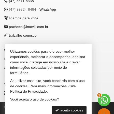
(47)
3311-8338
(47)
99724-8484 -
WhatsApp
ligamos para você
pacheco@imovill.com.br
trabalhe conosco
VEJA MAIS
Utilizamos
cookies
para oferecer melhor
experiência, melhorar o desempenho, analisar
receba nosso newsletter
como você interage em nosso site e gravar
indicadores financeiros
informações coletadas por meio de
formulários.
cadastre seu imóvel
Ao utilizar esse site, você concorda com o uso
imóveis favoritos
de
cookies
. Para mais informações visite
Política de Privacidade
.
mapa de imóveis
2
Você aceita o uso de
cookies
?
©
2026
CRECI/SC 4867-J
Política de Privacidade
aceito cookies