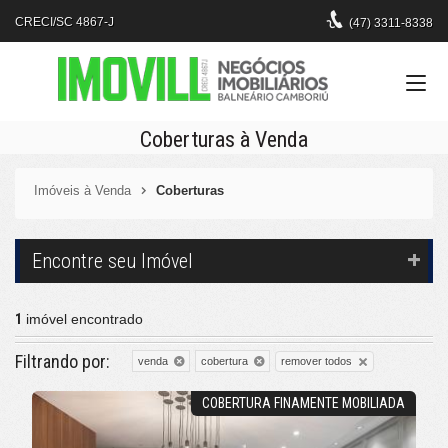
CRECI/SC 4867-J
(47)
3311-8338
Coberturas à Venda
Imóveis à Venda
Coberturas
Encontre seu Imóvel
1
imóvel encontrado
Filtrando por:
remover todos
venda
cobertura
COBERTURA FINAMENTE MOBILIADA