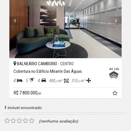
BALNEÁRIO CAMBORIÚ -
CENTRO
#4.146
Cobertura no Edifício Mirante Das Águas
4
5
4
480,
m²
310,
m²
0
0
R$ 7.800.000,
00
1
imóvel encontrado
(nenhuma avaliação)